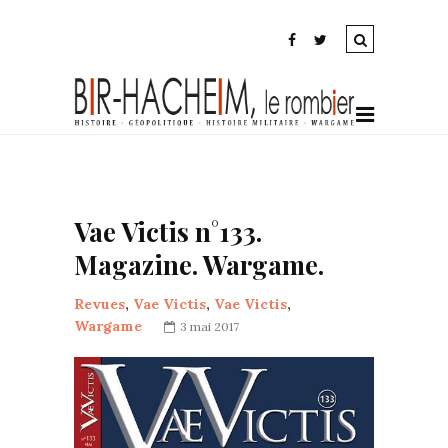
Vae Victis n°133.
Magazine. Wargame.
Revues
,
Vae Victis
,
Vae Victis
,
Wargame
3 mai 2017