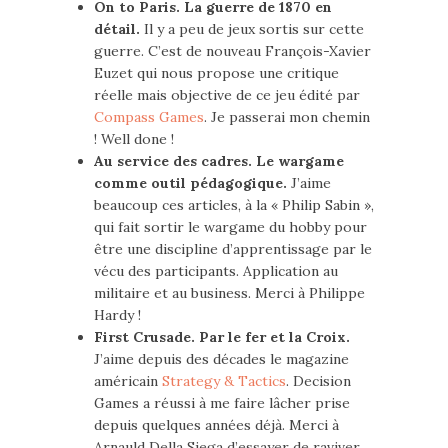
On to Paris. La guerre de 1870 en
détail.
Il y a peu de jeux sortis sur cette
guerre. C’est de nouveau François-Xavier
Euzet qui nous propose une critique
réelle mais objective de ce jeu édité par
Compass Games
. Je passerai mon chemin
! Well done !
Au service des cadres. Le wargame
comme outil pédagogique.
J’aime
beaucoup ces articles, à la « Philip Sabin »,
qui fait sortir le wargame du hobby pour
être une discipline d’apprentissage par le
vécu des participants. Application au
militaire et au business. Merci à Philippe
Hardy !
First Crusade. Par le fer et la Croix.
J’aime depuis des décades le magazine
américain
Strategy & Tactics
. Decision
Games a réussi à me faire lâcher prise
depuis quelques années déjà. Merci à
Arnauld Della Siega d’essayer de raviver