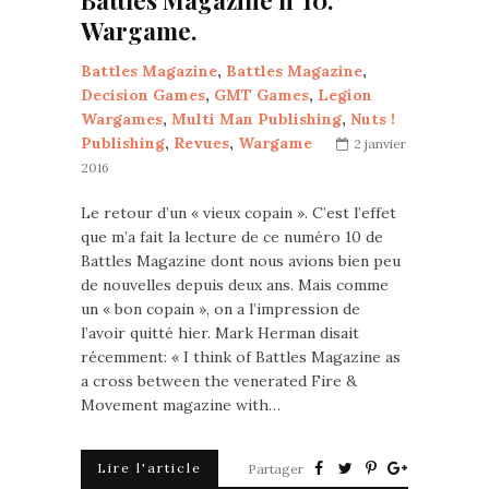
Battles Magazine n°10.
Wargame.
Battles Magazine
,
Battles Magazine
,
Decision Games
,
GMT Games
,
Legion
Wargames
,
Multi Man Publishing
,
Nuts !
Publishing
,
Revues
,
Wargame
2 janvier
2016
Le retour d’un « vieux copain ». C’est l’effet
que m’a fait la lecture de ce numéro 10 de
Battles Magazine dont nous avions bien peu
de nouvelles depuis deux ans. Mais comme
un « bon copain », on a l’impression de
l’avoir quitté hier. Mark Herman disait
récemment: « I think of Battles Magazine as
a cross between the venerated Fire &
Movement magazine with…
Lire l'article
Partager