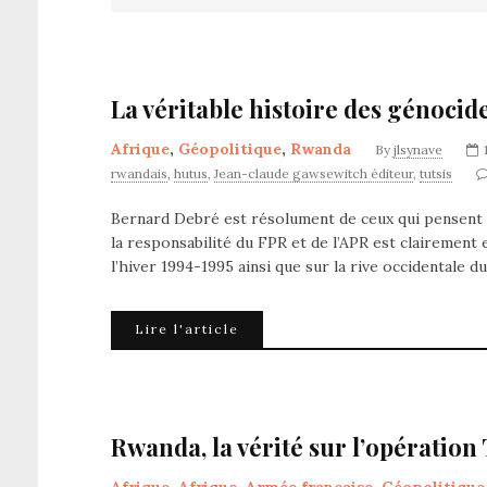
La véritable histoire des génoci
Afrique
,
Géopolitique
,
Rwanda
By
jlsynave
rwandais
,
hutus
,
Jean-claude gawsewitch éditeur
,
tutsis
Bernard Debré est résolument de ceux qui pensent qu
la responsabilité du FPR et de l’APR est clairement 
l’hiver 1994-1995 ainsi que sur la rive occidentale
Lire l'article
Rwanda, la vérité sur l’opératio