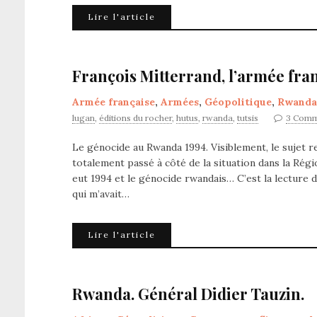
Lire l'article
François Mitterrand, l’armée fra
Armée française
,
Armées
,
Géopolitique
,
Rwanda
lugan
,
éditions du rocher
,
hutus
,
rwanda
,
tutsis
3 Comm
Le génocide au Rwanda 1994. Visiblement, le sujet re
totalement passé à côté de la situation dans la Rég
eut 1994 et le génocide rwandais… C’est la lecture d
qui m’avait…
Lire l'article
Rwanda. Général Didier Tauzin.