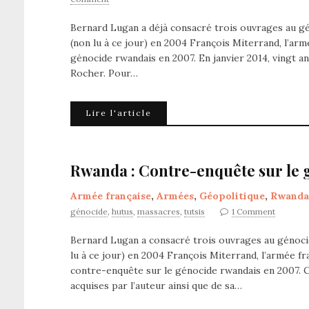
Bernard Lugan a déjà consacré trois ouvrages au gén
(non lu à ce jour) en 2004 François Miterrand, l’ar
génocide rwandais en 2007. En janvier 2014, vingt ans
Rocher. Pour…
Lire l'article
Rwanda : Contre-enquête sur le 
Armée française
,
Armées
,
Géopolitique
,
Rwanda
génocide
,
hutus
,
massacres
,
tutsis
1 Comment
Bernard Lugan a consacré trois ouvrages au génocide
lu à ce jour) en 2004 François Miterrand, l’armée
contre-enquête sur le génocide rwandais en 2007. Ce
acquises par l’auteur ainsi que de sa…