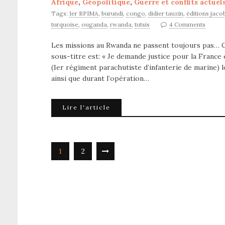
Afrique
,
Géopolitique
,
Guerre et conflits actuel
Tags:
1er RPIMA
,
burundi
,
congo
,
didier tauzin
,
éditions jaco
turquoise
,
ouganda
,
rwanda
,
tutsis
4 Comments
Les missions au Rwanda ne passent toujours pas… C
sous-titre est: « Je demande justice pour la France 
(1er régiment parachutiste d’infanterie de marine) 
ainsi que durant l’opération…
Lire l'article
1
2