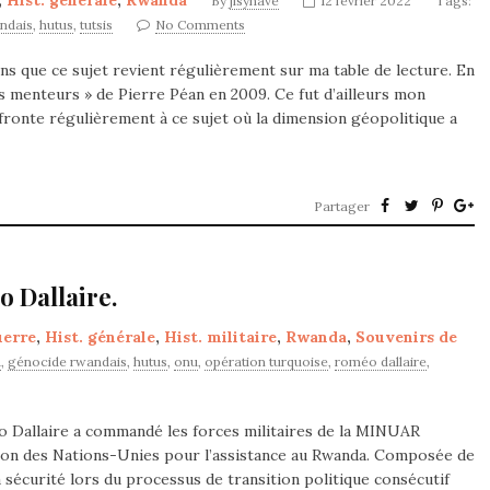
,
Hist. générale
,
Rwanda
By
jlsynave
12 février 2022
Tags:
ndais
,
hutus
,
tutsis
No Comments
ns que ce sujet revient régulièrement sur ma table de lecture. En
cs menteurs » de Pierre Péan en 2009. Ce fut d’ailleurs mon
fronte régulièrement à ce sujet où la dimension géopolitique a
Partager
o Dallaire.
erre
,
Hist. générale
,
Hist. militaire
,
Rwanda
,
Souvenirs de
R
,
génocide rwandais
,
hutus
,
onu
,
opération turquoise
,
roméo dallaire
,
 Dallaire a commandé les forces militaires de la MINUAR
sion des Nations-Unies pour l’assistance au Rwanda. Composée de
a sécurité lors du processus de transition politique consécutif