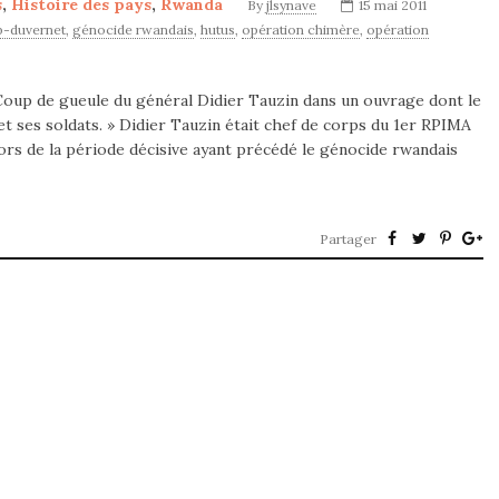
s
,
Histoire des pays
,
Rwanda
By
jlsynave
15 mai 2011
b-duvernet
,
génocide rwandais
,
hutus
,
opération chimère
,
opération
oup de gueule du général Didier Tauzin dans un ouvrage dont le
et ses soldats. » Didier Tauzin était chef de corps du 1er RPIMA
lors de la période décisive ayant précédé le génocide rwandais
Partager