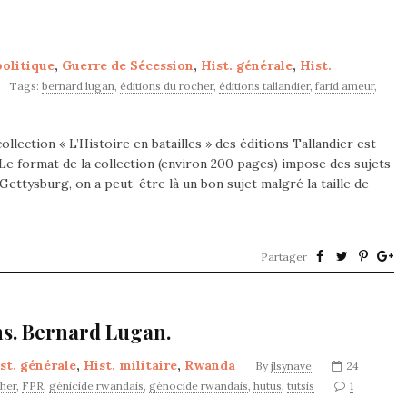
olitique
,
Guerre de Sécession
,
Hist. générale
,
Hist.
Tags:
bernard lugan
,
éditions du rocher
,
éditions tallandier
,
farid ameur
,
ollection « L’Histoire en batailles » des éditions Tallandier est
Le format de la collection (environ 200 pages) impose des sujets
ttysburg, on a peut-être là un bon sujet malgré la taille de
Partager
s. Bernard Lugan.
st. générale
,
Hist. militaire
,
Rwanda
By
jlsynave
24
cher
,
FPR
,
génicide rwandais
,
génocide rwandais
,
hutus
,
tutsis
1