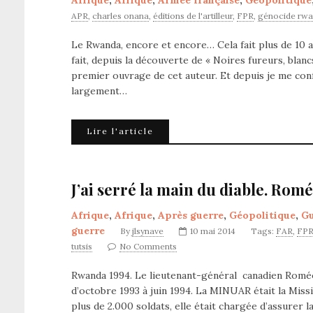
Afrique
,
Afrique
,
Armée française
,
Géopolitique
APR
,
charles onana
,
éditions de l'artilleur
,
FPR
,
génocide rwa
Le Rwanda, encore et encore… Cela fait plus de 10 a
fait, depuis la découverte de « Noires fureurs, blan
premier ouvrage de cet auteur. Et depuis je me con
largement…
Lire l'article
J’ai serré la main du diable. Romé
Afrique
,
Afrique
,
Après guerre
,
Géopolitique
,
Gu
guerre
By
jlsynave
10 mai 2014
Tags:
FAR
,
FP
tutsis
No Comments
Rwanda 1994. Le lieutenant-général canadien Roméo
d’octobre 1993 à juin 1994. La MINUAR était la Mis
plus de 2.000 soldats, elle était chargée d’assurer l