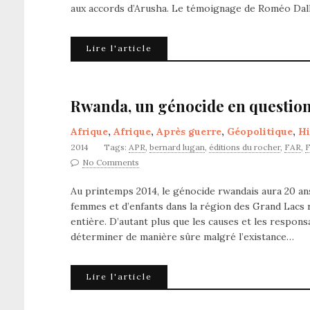
aux accords d’Arusha. Le témoignage de Roméo Dalla
Lire l'article
Rwanda, un génocide en question
Afrique
,
Afrique
,
Après guerre
,
Géopolitique
,
Hi
2014
Tags:
APR
,
bernard lugan
,
éditions du rocher
,
FAR
,
No Comments
Au printemps 2014, le génocide rwandais aura 20 ans
femmes et d’enfants dans la région des Grand Lacs r
entière. D’autant plus que les causes et les respons
déterminer de manière sûre malgré l’existance…
Lire l'article