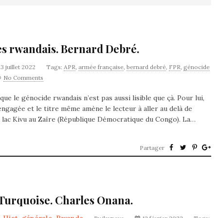
des rwandais. Bernard Debré.
13 juillet 2022
Tags:
APR
,
armée française
,
bernard debré
,
FPR
,
génocide
No Comments
e le génocide rwandais n’est pas aussi lisible que çà. Pour lui,
engagée et le titre même amène le lecteur à aller au delà de
 du lac Kivu au Zaïre (République Démocratique du Congo). La…
Partager
n Turquoise. Charles Onana.