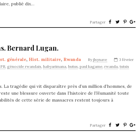
ire, publié dix…
Partager
s. Bernard Lugan.
st. générale
,
Hist. militaire
,
Rwanda
By
jlsynave
3 février
FPR
,
génocide rwandais
,
habyarimana
,
hutus
,
paul kagame
,
rwanda
,
tutsis
. La tragédie qui vit disparaître près d’un million d’hommes, de
este une blessure ouverte dans l’histoire de l’Humanité toute
abilités de cette série de massacres restent toujours à
Partager