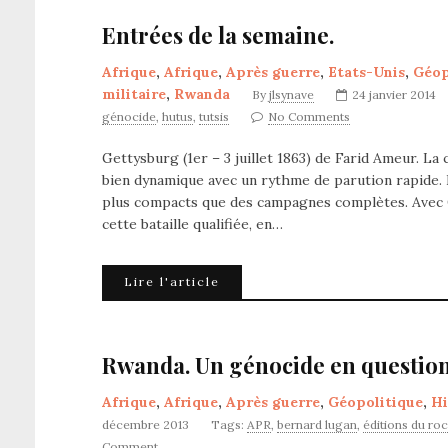
Entrées de la semaine.
Afrique
,
Afrique
,
Après guerre
,
Etats-Unis
,
Géop
militaire
,
Rwanda
By
jlsynave
24 janvier 2014
génocide
,
hutus
,
tutsis
No Comments
Gettysburg (1er – 3 juillet 1863) de Farid Ameur. La c
bien dynamique avec un rythme de parution rapide. 
plus compacts que des campagnes complètes. Avec Ge
cette bataille qualifiée, en…
Lire l'article
Rwanda. Un génocide en question
Afrique
,
Afrique
,
Après guerre
,
Géopolitique
,
Hi
décembre 2013
Tags:
APR
,
bernard lugan
,
éditions du ro
Comment