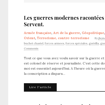
Les guerres modernes racontées a
Servent.
Armée française
,
Art de la guerre
,
Géopolitique
Orient
,
Terrorisme, contre-terrorisme
By
jlsy
buchet chastel
,
forces armees
,
forces spéciales
,
guérilla
,
gue
Comments
Tout ce que vous avez voulu savoir sur la guerre e
est colonel de réserve et journaliste. C’est cette 
moi est essentiel aujourd’hui. A l’heure où la guerr
la conscription a disparu…
Lire l'article