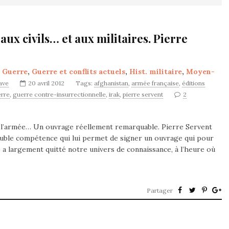
ux civils… et aux militaires. Pierre
,
Guerre
,
Guerre et conflits actuels
,
Hist. militaire
,
Moyen-
nave
20 avril 2012
Tags:
afghanistan
,
armée française
,
éditions
rre
,
guerre contre-insurrectionnelle
,
irak
,
pierre servent
2
t l’armée… Un ouvrage réellement remarquable. Pierre Servent
double compétence qui lui permet de signer un ouvrage qui pour
e a largement quitté notre univers de connaissance, à l’heure où
Partager