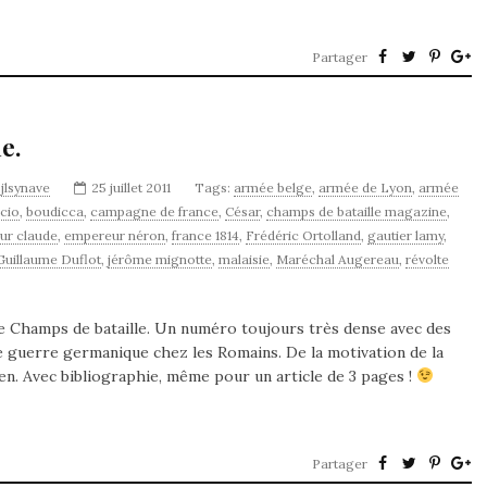
Partager
e.
y
jlsynave
25 juillet 2011
Tags:
armée belge
,
armée de Lyon
,
armée
ncio
,
boudicca
,
campagne de france
,
César
,
champs de bataille magazine
,
ur claude
,
empereur néron
,
france 1814
,
Frédéric Ortolland
,
gautier lamy
,
Guillaume Duflot
,
jérôme mignotte
,
malaisie
,
Maréchal Augereau
,
révolte
e Champs de bataille. Un numéro toujours très dense avec des
de guerre germanique chez les Romains. De la motivation de la
ten. Avec bibliographie, même pour un article de 3 pages !
Partager