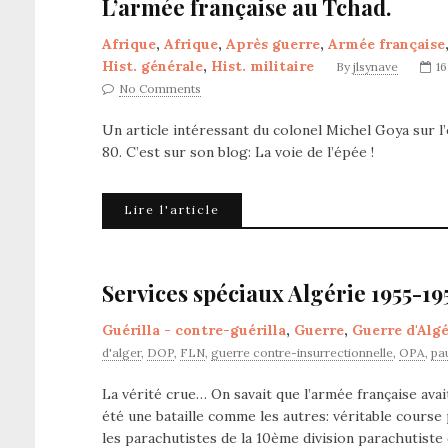
L’armée française au Tchad.
Afrique
,
Afrique
,
Après guerre
,
Armée française
Hist. générale
,
Hist. militaire
By
jlsynave
16
No Comments
Un article intéressant du colonel Michel Goya sur 
80. C’est sur son blog: La voie de l’épée !
Lire l'article
Services spéciaux Algérie 1955-19
Guérilla - contre-guérilla
,
Guerre
,
Guerre d'Algé
d'alger
,
DOP
,
FLN
,
guerre contre-insurrectionnelle
,
OPA
,
pa
La vérité crue… On savait que l’armée française avait
été une bataille comme les autres: véritable course
les parachutistes de la 10ème division parachutiste 