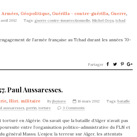
,
Armées
,
Géopolitique
,
Guérilla - contre-guérilla
,
Guerre
,
 avril 2012
Tags:
guerre contre-insurrectionnelle
,
Michel Goya
,
tchad
l’engagement de l’armée française au Tchad durant les années 70-
Partager
57. Paul Aussaresses.
rie
,
Hist. militaire
By
jlsynave
16 mars 2012
Tags:
bataille
ul aussaresses
,
perrin
,
torture
3 Comments
 torturé en Algérie. On savait que la bataille d’Alger n’avait pas
 poursuite entre l’organisation politico-admnistrative du FLN et
du général Massu. L’enjeu: la terreur sur Alger, les attentats