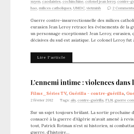
xuyen
,
caodaistes
,
cochinchine
,
colonel jean leroy
,
contre-gu
hao
,
milices catholiques
,
UMDC
,
vietminh
2 Comments
Guerre contre-insurrectionnelle des milices catholi
eurasien Jean Leroy retrace les événements de la g
un personnage exceptionnel: Jean Leroy, eurasien, q
décisives du sud est asiatique. Le colonel Leroy fut
Lire l'article
L’ennemi intime : violences dans 
Films_Séries TV
,
Guérilla - contre-guérilla
,
Gue
2 février 2012
Tags:
aln
,
contre-guérilla
,
FLN
,
guerre cont
Sur un sujet toujours brûlant. La sortie prochaine du
consacré à la guerre d’Algérie m’avait amené à revi
tout, Patrick Rotman n’est ni historien, ni combattan
guerre, d’histoire…