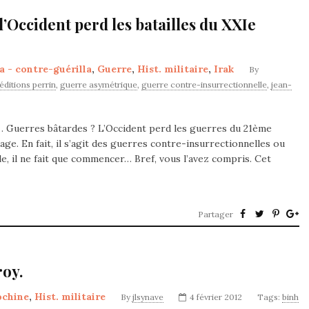
’Occident perd les batailles du XXIe
a - contre-guérilla
,
Guerre
,
Hist. militaire
,
Irak
By
éditions perrin
,
guerre asymétrique
,
guerre contre-insurrectionnelle
,
jean-
… Guerres bâtardes ? L’Occident perd les guerres du 21ème
rage. En fait, il s’agit des guerres contre-insurrectionnelles ou
le, il ne fait que commencer… Bref, vous l’avez compris. Cet
Partager
roy.
ochine
,
Hist. militaire
By
jlsynave
4 février 2012
Tags:
binh