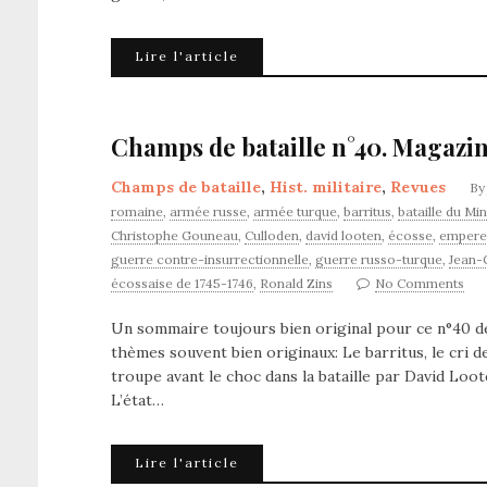
Lire l'article
Champs de bataille n°40. Magazin
Champs de bataille
,
Hist. militaire
,
Revues
B
romaine
,
armée russe
,
armée turque
,
barritus
,
bataille du Mi
Christophe Gouneau
,
Culloden
,
david looten
,
écosse
,
empere
guerre contre-insurrectionnelle
,
guerre russo-turque
,
Jean-
écossaise de 1745-1746
,
Ronald Zins
No Comments
Un sommaire toujours bien original pour ce n°40 d
thèmes souvent bien originaux: Le barritus, le cri 
troupe avant le choc dans la bataille par David Loo
L’état…
Lire l'article