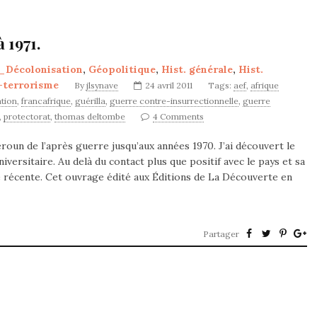
 1971.
_Décolonisation
,
Géopolitique
,
Hist. générale
,
Hist.
-terrorisme
By
jlsynave
24 avril 2011
Tags:
aef
,
afrique
tion
,
francafrique
,
guérilla
,
guerre contre-insurrectionnelle
,
guerre
,
protectorat
,
thomas deltombe
4 Comments
un de l’après guerre jusqu’aux années 1970. J’ai découvert le
ersitaire. Au delà du contact plus que positif avec le pays et sa
ire récente. Cet ouvrage édité aux Éditions de La Découverte en
Partager