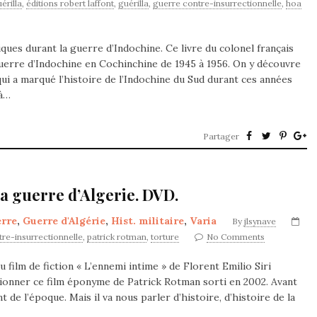
érilla
,
éditions robert laffont
,
guérilla
,
guerre contre-insurrectionnelle
,
hoa
ques durant la guerre d’Indochine. Ce livre du colonel français
uerre d’Indochine en Cochinchine de 1945 à 1956. On y découvre
ui a marqué l’histoire de l’Indochine du Sud durant ces années
 à…
Partager
la guerre d’Algerie. DVD.
rre
,
Guerre d'Algérie
,
Hist. militaire
,
Varia
By
jlsynave
re-insurrectionnelle
,
patrick rotman
,
torture
No Comments
 film de fiction « L’ennemi intime » de Florent Emilio Siri
sionner ce film éponyme de Patrick Rotman sorti en 2002. Avant
t de l’époque. Mais il va nous parler d’histoire, d’histoire de la