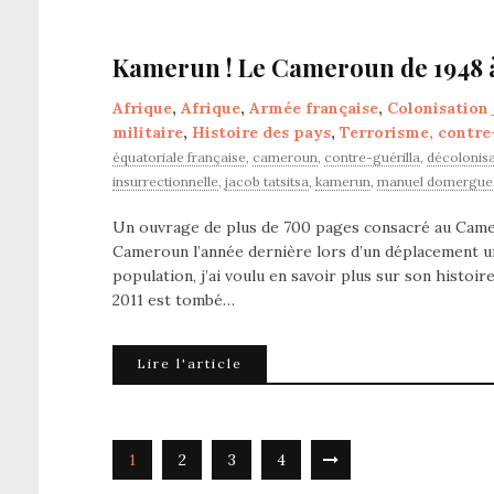
Kamerun ! Le Cameroun de 1948 à
Afrique
,
Afrique
,
Armée française
,
Colonisation
militaire
,
Histoire des pays
,
Terrorisme, contre
équatoriale française
,
cameroun
,
contre-guérilla
,
décolonisa
insurrectionnelle
,
jacob tatsitsa
,
kamerun
,
manuel domergue
Un ouvrage de plus de 700 pages consacré au Camero
Cameroun l’année dernière lors d’un déplacement univ
population, j’ai voulu en savoir plus sur son histo
2011 est tombé…
Lire l'article
1
2
3
4