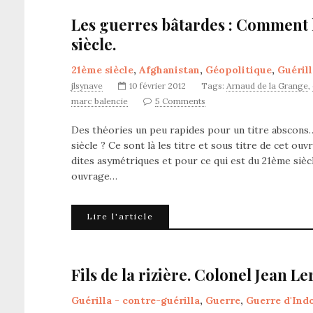
Les guerres bâtardes : Comment l
siècle.
21ème siècle
,
Afghanistan
,
Géopolitique
,
Guérill
jlsynave
10 février 2012
Tags:
Arnaud de la Grange
,
marc balencie
5 Comments
Des théories un peu rapides pour un titre abscons
siècle ? Ce sont là les titre et sous titre de cet ouv
dites asymétriques et pour ce qui est du 21ème sièc
ouvrage…
Lire l'article
Fils de la rizière. Colonel Jean Le
Guérilla - contre-guérilla
,
Guerre
,
Guerre d'Ind