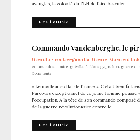
aveugles, la volonté du FLN de faire basculer…
Lire l'article
Commando Vandenberghe, le pira
Guérilla - contre-guérilla
,
Guerre
,
Guerre d'Ind
commandos
,
contre-guérilla
,
éditions pygmalion
,
guerre con
Comments
« Le meilleur soldat de France ». C’était bien là l’a
Parcours exceptionnel de ce jeune homme poussé ve
l’occupation. A la tête de son commando composé de
de la guerre révolutionnaire contre le…
Lire l'article