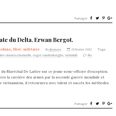
Partager
te du Delta. Erwan Bergot.
ochine
,
Hist. militaire
By
jlsynave
21 février 2012
Tags:
tre-insurrectionnelle
,
roger vandenberghe
,
vietminh
No
vis du Maréchal De Lattre sur ce jeune sous-officier d’exception.
rs la carrière des armes par la seconde guerre mondiale et
 vietnamiens, il retournera avec talent et succès les méthodes
Partager