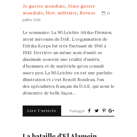
2e guerre mondiale
,
2ème guerre
mondiale
,
Hist. militaire
,
Revues
13
juillet 2016
Le sommaire: La 90.Leichte Afrika-Division,
atout méconnu du DAK. L’organisation de
l’Afrika Korps fut très fluctuant de 1941 à
1943. Derrière un même nom d’unité se
dissimule souvent une réalité d’unités,
d’hommes et de matériels qu’on connaît
assez peu. La 90.Leichte en est une parfaite
illustration et c’est Benoît Rondeau, l’un
des spécialistes français du D.A.K. qui nous le
démontre de belle façon….
Lire l'article
Partager
La bataille d’El Alamein.