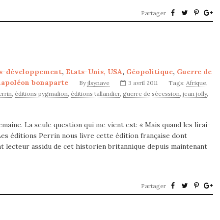
Partager
s-développement
,
Etats-Unis, USA
,
Géopolitique
,
Guerre de
napoléon bonaparte
By
jlsynave
3 avril 2011
Tags:
Afrique
,
errin
,
éditions pygmalion
,
éditions tallandier
,
guerre de sécession
,
jean jolly
,
maine. La seule question qui me vient est: « Mais quand les lirai-
s éditions Perrin nous livre cette édition française dont
ant lecteur assidu de cet historien britannique depuis maintenant
Partager