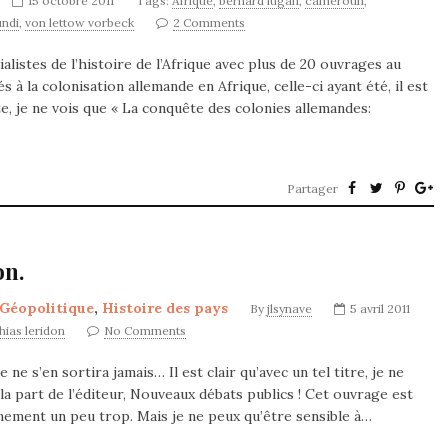
15 octobre 2011
Tags:
Afrique
,
bernard lugan
,
cameroun
,
undi
,
von lettow vorbeck
2 Comments
alistes de l’histoire de l’Afrique avec plus de 20 ouvrages au
 à la colonisation allemande en Afrique, celle-ci ayant été, il est
e, je ne vois que « La conquête des colonies allemandes:
Partager
on.
Géopolitique
,
Histoire des pays
By
jlsynave
5 avril 2011
hias leridon
No Comments
 ne s’en sortira jamais… Il est clair qu’avec un tel titre, je ne
la part de l’éditeur, Nouveaux débats publics ! Cet ouvrage est
nement un peu trop. Mais je ne peux qu’être sensible à…