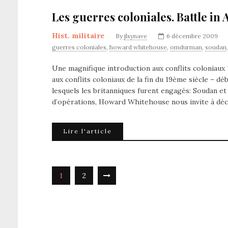
Les guerres coloniales. Battle in
Hist. militaire
By
jlsynave
6 décembre 2009
guerres coloniales
,
howard whitehouse
,
omdurman
,
soudan
Une magnifique introduction aux conflits coloniaux 
aux conflits coloniaux de la fin du 19ème siècle – dé
lesquels les britanniques furent engagés: Soudan e
d’opérations, Howard Whitehouse nous invite à déc
Lire l'article
1
2