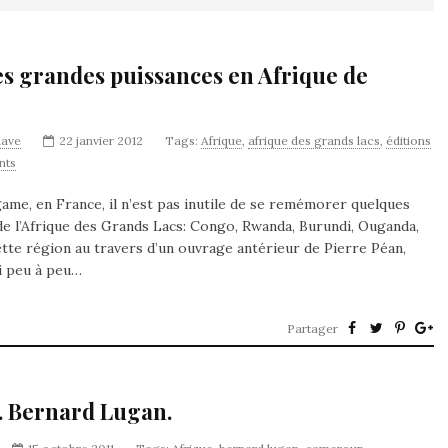
es grandes puissances en Afrique de
nave
22 janvier 2012
Tags:
Afrique
,
afrique des grands lacs
,
éditions
nts
game, en France, il n’est pas inutile de se remémorer quelques
de l’Afrique des Grands Lacs: Congo, Rwanda, Burundi, Ouganda,
ette région au travers d’un ouvrage antérieur de Pierre Péan,
di peu à peu…
Partager
e. Bernard Lugan.