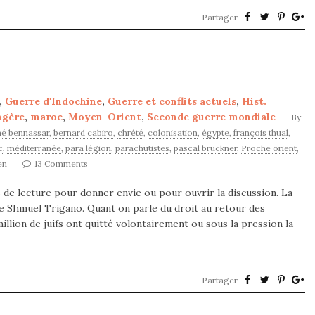
Partager
,
Guerre d'Indochine
,
Guerre et conflits actuels
,
Hist.
ngère
,
maroc
,
Moyen-Orient
,
Seconde guerre mondiale
By
é bennassar
,
bernard cabiro
,
chrété
,
colonisation
,
égypte
,
françois thual
,
c
,
méditerranée
,
para légion
,
parachutistes
,
pascal bruckner
,
Proche orient
,
en
13 Comments
de lecture pour donner envie ou pour ouvrir la discussion. La
 de Shmuel Trigano. Quant on parle du droit au retour des
illion de juifs ont quitté volontairement ou sous la pression la
Partager