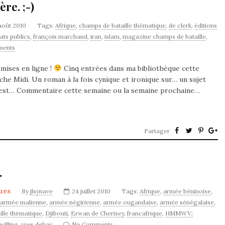
re. ;-)
août 2010
Tags:
Afrique
,
champs de bataille thématique
,
de clerk
,
éditions
ats publics
,
françois marchand
,
iran
,
islam
,
magazine champs de bataille
,
ments
 mises en ligne !
Cinq entrées dans ma bibliothèque cette
he Midi. Un roman à la fois cynique et ironique sur… un sujet
us est… Commentaire cette semaine ou la semaine prochaine…
Partager
.
ues
By
jlsynave
24 juillet 2010
Tags:
Afrique
,
armée béninoise
,
armée malienne
,
armée négirienne
,
armée ougandaise
,
armée sénégalaise
,
ille thématique
,
Djibouti
,
Erwan de Cherisey
,
francafrique
,
HMMWV;
willing
,
yves debay
No Comments