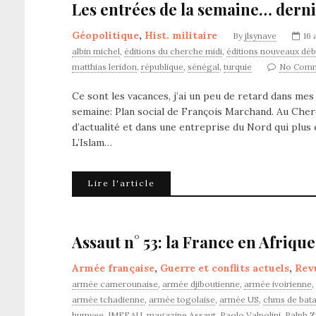
Les entrées de la semaine… derniè
Géopolitique
,
Hist. militaire
By
jlsynave
16 
albin michel
,
éditions du cherche midi
,
éditions nouveaux déb
matthias leridon
,
république
,
sénégal
,
turquie
No Com
Ce sont les vacances, j’ai un peu de retard dans mes
semaine: Plan social de François Marchand. Au Cherc
d’actualité et dans une entreprise du Nord qui pl
L’Islam…
Lire l'article
Assaut n° 53: la France en Afrique
Armée française
,
Guerre et conflits actuels
,
Rev
armée camerounaise
,
armée djiboutienne
,
armée ivoirienne
,
armée tchadienne
,
armée togolaise
,
armée US
,
chms de bata
humvee
,
IMFEAU
,
magazine Assaut
,
Paolo Valpolini
,
Ralph Z