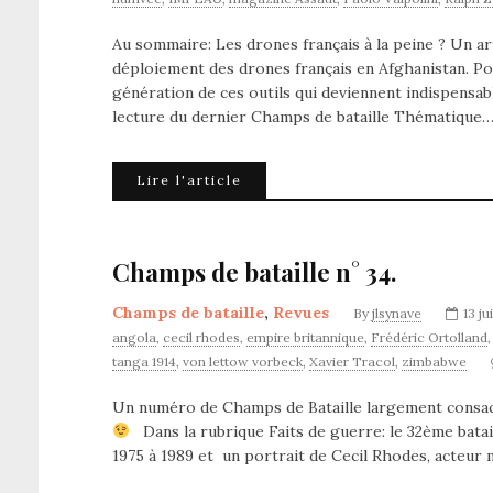
Au sommaire: Les drones français à la peine ? Un ar
déploiement des drones français en Afghanistan. Poin
génération de ces outils qui deviennent indispensab
lecture du dernier Champs de bataille Thématique
Lire l'article
Champs de bataille n° 34.
Champs de bataille
,
Revues
By
jlsynave
13 ju
angola
,
cecil rhodes
,
empire britannique
,
Frédéric Ortolland
tanga 1914
,
von lettow vorbeck
,
Xavier Tracol
,
zimbabwe
Un numéro de Champs de Bataille largement consacr
Dans la rubrique Faits de guerre: le 32ème batai
1975 à 1989 et un portrait de Cecil Rhodes, acteur 