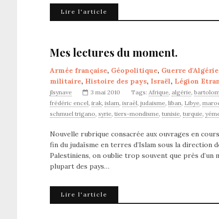
Lire l'article
Mes lectures du moment.
Armée française
,
Géopolitique
,
Guerre d'Algérie
militaire
,
Histoire des pays
,
Israël
,
Légion Etra
jlsynave
3 mai 2010
Tags:
Afrique
,
algérie
,
bartolom
frédéric encel
,
irak
,
islam
,
israël
,
judaisme
,
liban
,
Libye
,
maro
schmuel trigano
,
syrie
,
tiers-mondisme
,
tunisie
,
turquie
,
yém
Nouvelle rubrique consacrée aux ouvrages en cours 
fin du judaïsme en terres d’Islam sous la direction
Palestiniens, on oublie trop souvent que près d’un m
plupart des pays…
Lire l'article