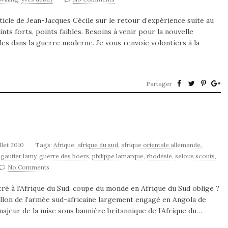
ticle de Jean-Jacques Cécile sur le retour d’expérience suite au
ts forts, points faibles. Besoins à venir pour la nouvelle
les dans la guerre moderne. Je vous renvoie volontiers à la
…
Partager
illet 2010
Tags:
Afrique
,
afrique du sud
,
afrique orientale allemande
,
,
gautier lamy
,
guerre des boers
,
philippe lamarque
,
rhodésie
,
selous scouts
,
No Comments
é à l’Afrique du Sud, coupe du monde en Afrique du Sud oblige ?
llon de l’armée sud-africaine largement engagé en Angola de
majeur de la mise sous bannière britannique de l’Afrique du…