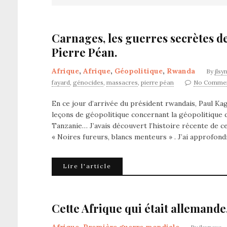
Carnages, les guerres secrètes d
Pierre Péan.
Afrique
,
Afrique
,
Géopolitique
,
Rwanda
By
jlsy
fayard
,
génocides
,
massacres
,
pierre péan
No Comme
En ce jour d’arrivée du président rwandais, Paul Ka
leçons de géopolitique concernant la géopolitique 
Tanzanie… J’avais découvert l’histoire récente de c
« Noires fureurs, blancs menteurs » . J’ai approfon
Lire l'article
Cette Afrique qui était allemand