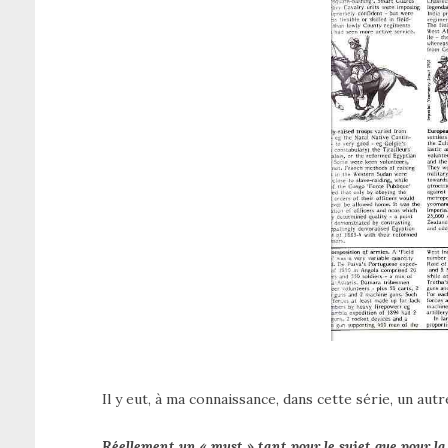
Il y eut, à ma connaissance, dans cette série, un aut
Réellement un « must » tant pour le sujet que pour la