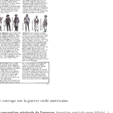
re ouvrage sur la guerre civile américaine.
 conception originale de l’ouvrage.
(mention spéciale pour Allalai…)