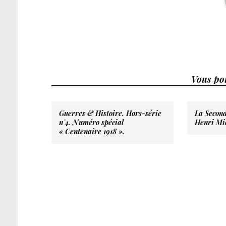
Vous pou
Guerres & Histoire. Hors-série
La Secon
n°4. Numéro spécial
Henri Mic
« Centenaire 1918 ».