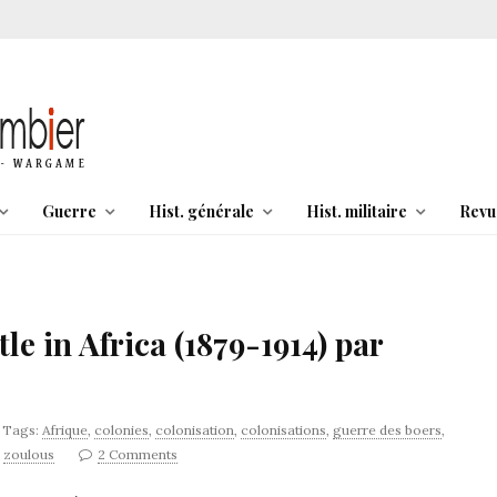
Guerre
Hist. générale
Hist. militaire
Revu
le in Africa (1879-1914) par
Tags:
Afrique
,
colonies
,
colonisation
,
colonisations
,
guerre des boers
,
,
zoulous
2 Comments