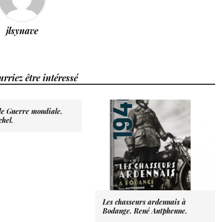
jlsynave
rriez être intéressé
de Guerre mondiale.
hel.
Les chasseurs ardennais à
Bodange. René Autphenne.