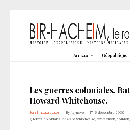
Armées
Géopolitique
Les guerres coloniales. Batt
Howard Whitehouse.
Hist. militaire
By
jlsynave
6 décembre 2009
guerres coloniales
,
howard whitehouse
,
omdurman
,
soudan