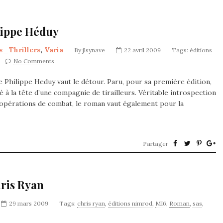
ilippe Héduy
_Thrillers
,
Varia
By
jlsynave
22 avril 2009
Tags:
éditions
No Comments
 Philippe Heduy vaut le détour. Paru, pour sa première édition,
lé à la tête d’une compagnie de tirailleurs. Véritable introspection
ux opérations de combat, le roman vaut également pour la
Partager
hris Ryan
29 mars 2009
Tags:
chris ryan
,
éditions nimrod
,
MI6
,
Roman
,
sas
,