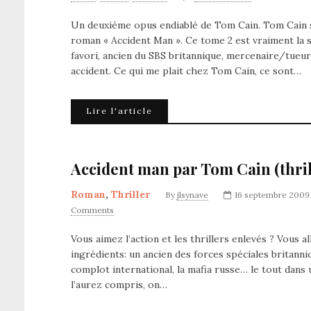
Un deuxième opus endiablé de Tom Cain. Tom Cain s’
roman « Accident Man ». Ce tome 2 est vraiment la 
favori, ancien du SBS britannique, mercenaire/tue
accident. Ce qui me plait chez Tom Cain, ce sont…
Lire l'article
Accident man par Tom Cain (thril
Roman
,
Thriller
By
jlsynave
16 septembre 2009
Comments
Vous aimez l’action et les thrillers enlevés ? Vous 
ingrédients: un ancien des forces spéciales britanni
complot international, la mafia russe… le tout dan
l’aurez compris, on…