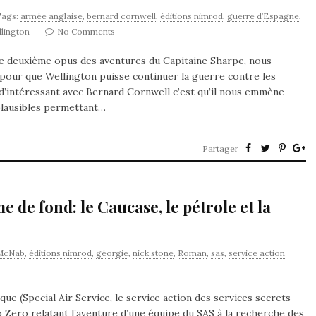
Tags:
armée anglaise
,
bernard cornwell
,
éditions nimrod
,
guerre d’Espagne
,
lington
No Comments
ce deuxième opus des aventures du Capitaine Sharpe, nous
pour que Wellington puisse continuer la guerre contre les
 d’intéressant avec Bernard Cornwell c’est qu’il nous emmène
plausibles permettant…
Partager
e de fond: le Caucase, le pétrole et la
McNab
,
éditions nimrod
,
géorgie
,
nick stone
,
Roman
,
sas
,
service action
e (Special Air Service, le service action des services secrets
 Zero relatant l’aventure d’une équipe du SAS à la recherche des