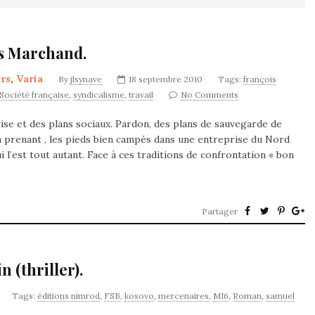
is Marchand.
rs
,
Varia
By
jlsynave
18 septembre 2010
Tags:
françois
Société française
,
syndicalisme
,
travail
No Comments
ise et des plans sociaux. Pardon, des plans de sauvegarde de
n prenant , les pieds bien campés dans une entreprise du Nord
i l’est tout autant. Face à ces traditions de confrontation « bon
Partager
 (thriller).
Tags:
éditions nimrod
,
FSB
,
kosovo
,
mercenaires
,
MI6
,
Roman
,
samuel