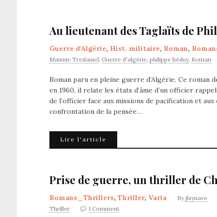
Au lieutenant des Taglaïts de Ph
Guerre d'Algérie
,
Hist. militaire
,
Roman
,
Romans
Maisnie Tredaniel
,
Guerre d'algérie
,
philippe héduy
,
Roman
Roman paru en pleine guerre d’Algérie. Ce roman de
en 1960, il relate les états d’âme d’un officier rappe
de l’officier face aux missions de pacification et a
confrontation de la pensée…
Lire l'article
Prise de guerre, un thriller de C
Romans_Thrillers
,
Thriller
,
Varia
By
jlsynave
Thriller
1 Comment