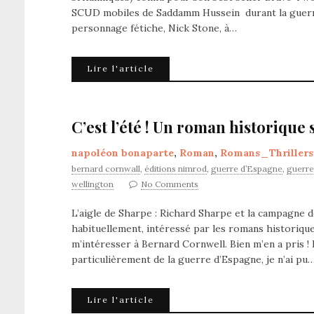
SCUD mobiles de Saddamm Hussein durant la guerre
personnage fétiche, Nick Stone, à…
Lire l'article
C’est l’été ! Un roman historique 
napoléon bonaparte
,
Roman
,
Romans_Thrillers
bernard cornwall
,
éditions nimrod
,
guerre d’Espagne
,
guerre
wellington
No Comments
L’aigle de Sharpe : Richard Sharpe et la campagne de 
habituellement, intéressé par les romans historiq
m’intéresser à Bernard Cornwell. Bien m’en a pris !
particulièrement de la guerre d’Espagne, je n’ai pu
Lire l'article