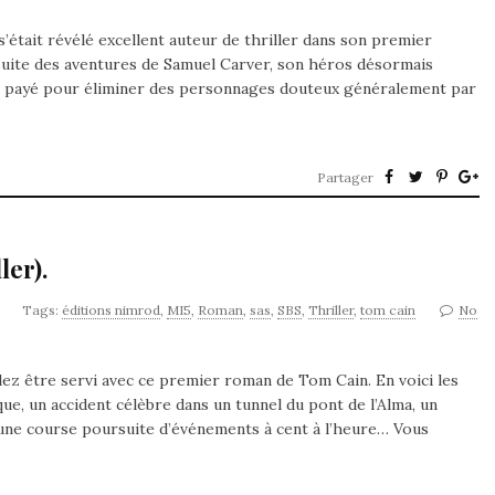
était révélé excellent auteur de thriller dans son premier
suite des aventures de Samuel Carver, son héros désormais
ur payé pour éliminer des personnages douteux généralement par
Partager
ler).
Tags:
éditions nimrod
,
MI5
,
Roman
,
sas
,
SBS
,
Thriller
,
tom cain
No
allez être servi avec ce premier roman de Tom Cain. En voici les
que, un accident célèbre dans un tunnel du pont de l’Alma, un
s une course poursuite d’événements à cent à l’heure… Vous