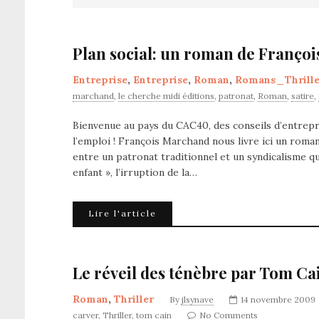
Plan social: un roman de Franço
Entreprise
,
Entreprise
,
Roman
,
Romans_Thrille
marchand
,
le cherche midi éditions
,
patronat
,
Roman
,
satire
,
Bienvenue au pays du CAC40, des conseils d’entrepr
l’emploi ! François Marchand nous livre ici un roma
entre un patronat traditionnel et un syndicalisme qu
enfant », l’irruption de la…
Lire l'article
Le réveil des ténèbre par Tom Cain
Roman
,
Thriller
By
jlsynave
14 novembre 2009
carver
,
Thriller
,
tom cain
No Comments