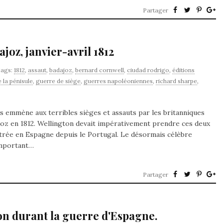
Partager
joz, janvier-avril 1812
ags:
1812
,
assaut
,
badajoz
,
bernard cornwell
,
ciudad rodrigo
,
éditions
 la pénisule
,
guerre de siège
,
guerres napoléoniennes
,
richard sharpe
,
 emmène aux terribles sièges et assauts par les britanniques
joz en 1812. Wellington devait impérativement prendre ces deux
entrée en Espagne depuis le Portugal. Le désormais célèbre
important…
Partager
on durant la guerre d'Espagne.