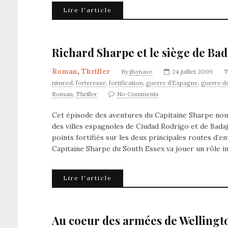
Lire l'article
Richard Sharpe et le siège de Bada
Roman
,
Thriller
By
jlsynave
24 juillet 2009
T
nimrod
,
forteresse
,
fortification
,
guerre d’Espagne
,
guerre de
Roman
,
Thriller
No Comments
Cet épisode des aventures du Capitaine Sharpe nous
des villes espagnoles de Ciudad Rodrigo et de Bada
points fortifiés sur les deux principales routes d’
Capitaine Sharpe du South Essex va jouer un rôle 
Lire l'article
Au coeur des armées de Wellingt