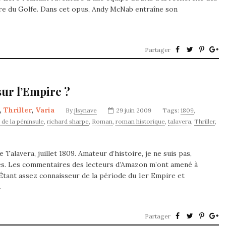
 du Golfe. Dans cet opus, Andy McNab entraîne son
Partager
sur l’Empire ?
,
Thriller
,
Varia
By
jlsynave
29 juin 2009
Tags:
1809
,
 de la péninsule
,
richard sharpe
,
Roman
,
roman historique
,
talavera
,
Thriller
,
Talavera, juillet 1809. Amateur d’histoire, je ne suis pas,
ues. Les commentaires des lecteurs d’Amazon m’ont amené à
 Étant assez connaisseur de la période du 1er Empire et
…
Partager