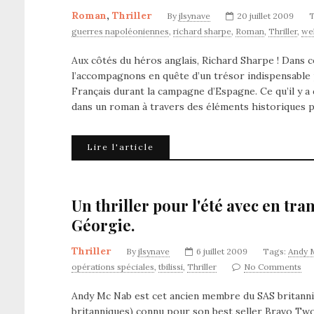
Roman
,
Thriller
By
jlsynave
20 juillet 2009
guerres napoléoniennes
,
richard sharpe
,
Roman
,
Thriller
,
wel
Aux côtés du héros anglais, Richard Sharpe ! Dans 
l’accompagnons en quête d’un trésor indispensable 
Français durant la campagne d’Espagne. Ce qu’il y a
dans un roman à travers des éléments historiques 
Lire l'article
Un thriller pour l'été avec en tram
Géorgie.
Thriller
By
jlsynave
6 juillet 2009
Tags:
Andy 
opérations spéciales
,
tbilissi
,
Thriller
No Comments
Andy Mc Nab est cet ancien membre du SAS britanniqu
britanniques) connu pour son best seller Bravo Two