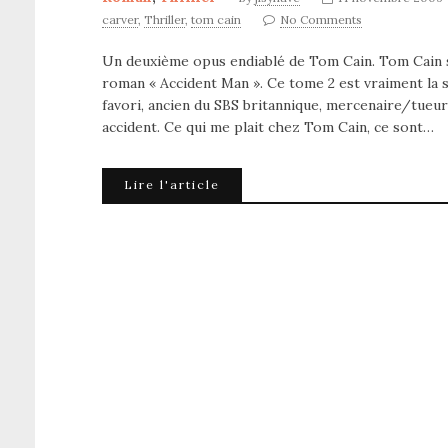
carver
,
Thriller
,
tom cain
No Comments
Un deuxième opus endiablé de Tom Cain. Tom Cain s’
roman « Accident Man ». Ce tome 2 est vraiment la 
favori, ancien du SBS britannique, mercenaire/tue
accident. Ce qui me plait chez Tom Cain, ce sont…
Lire l'article