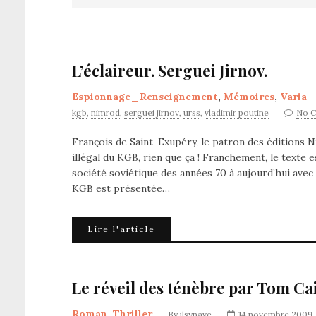
L’éclaireur. Serguei Jirnov.
Espionnage_Renseignement
,
Mémoires
,
Varia
kgb
,
nimrod
,
serguei jirnov
,
urss
,
vladimir poutine
No 
François de Saint-Exupéry, le patron des éditions 
illégal du KGB, rien que ça ! Franchement, le texte 
société soviétique des années 70 à aujourd’hui avec
KGB est présentée…
Lire l'article
Le réveil des ténèbre par Tom Cain
Roman
,
Thriller
By
jlsynave
14 novembre 2009