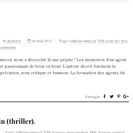
By
jlsynave
16 mai 2022
Tags:
éditions nimrod
,
FSB
,
jean-luc riva
,
Comments
Nimrod, nous a décroché là une pépite ! Les mémoires d’un agent
est passionnant de bout en bout. L’auteur décrit finement la
 précision, sens critique et humour. La formation des agents du
Partager
 (thriller).
Tags:
éditions nimrod
,
FSB
,
kosovo
,
mercenaires
,
MI6
,
Roman
,
samuel