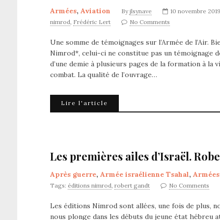
Armées
,
Aviation
By
jlsynave
10 novembre 201
nimrod
,
Frédéric Lert
No Comments
Une somme de témoignages sur l’Armée de l’Air. Bien
Nimrod*, celui-ci ne constitue pas un témoignage 
d’une demie à plusieurs pages de la formation à la 
combat. La qualité de l’ouvrage…
Lire l'article
Les premières ailes d’Israël. Rob
Après guerre
,
Armée israélienne Tsahal
,
Armées
Tags:
éditions nimrod
,
robert gandt
No Comments
Les éditions Nimrod sont allées, une fois de plus, 
nous plonge dans les débuts du jeune état hébreu at