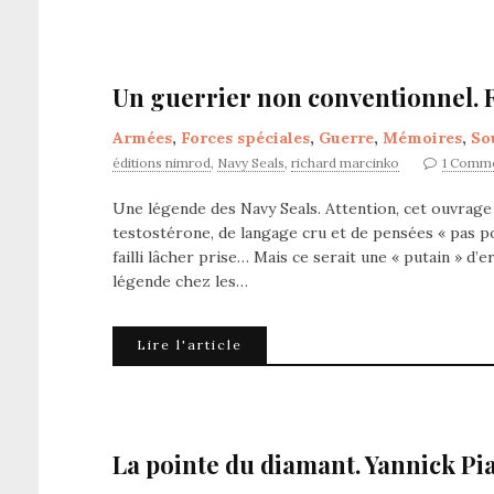
Un guerrier non conventionnel. 
Armées
,
Forces spéciales
,
Guerre
,
Mémoires
,
So
éditions nimrod
,
Navy Seals
,
richard marcinko
1 Comm
Une légende des Navy Seals. Attention, cet ouvrag
testostérone, de langage cru et de pensées « pas p
failli lâcher prise… Mais ce serait une « putain » d’
légende chez les…
Lire l'article
La pointe du diamant. Yannick Pia