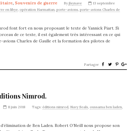
litaire
,
Souvenirs de guerre
By
jlsynave
13 septembre
re en libye
,
opération Harmattan
,
porte-avions
,
porte-avions Charles de
mrod font fort en nous proposant le texte de Yannick Piart. Si
rceau de ce texte, il est également très intéressant en ce qui
-avions Charles de Gaulle et la formation des pilotes de
Partager
éditions Nimrod.
11 juin 2018
Tags:
éditions nimrod
,
Navy Seals
,
oussama ben laden
,
 d’élimination de Ben Laden. Robert O’Neill nous propose son