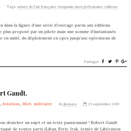
9
Tags:
armée de l'air française
,
benjamin vinot préfontaine
,
éditions
 dans la lignée d’une série d’ouvrage parus aux éditions
de plus proposé par un pilote mais une somme d’instantanés
vie en unité, du déploiement en opex jusqu’aux opérations de
Partager
ert Gandt.
,
Aviation
,
Hist. militaire
By
jlsynave
23 septembre 2019
nous dénicher un sujet et un texte passionnant ! Robert Gandt
taqué de toutes parts (Liban, Syrie, Irak, Armée de Libération