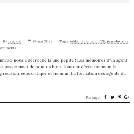
By
jlsynave
16 mai 2022
Tags:
éditions nimrod
,
FSB
,
jean-luc riva
,
Comments
Nimrod, nous a décroché là une pépite ! Les mémoires d’un agent
est passionnant de bout en bout. L’auteur décrit finement la
 précision, sens critique et humour. La formation des agents du
Partager