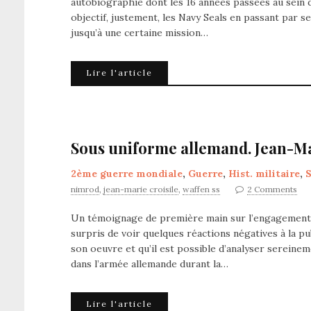
autobiographie dont les 16 années passées au sein 
objectif, justement, les Navy Seals en passant par
jusqu’à une certaine mission…
Lire l'article
Sous uniforme allemand. Jean-Mar
2ème guerre mondiale
,
Guerre
,
Hist. militaire
,
S
nimrod
,
jean-marie croisile
,
waffen ss
2 Comments
Un témoignage de première main sur l’engagement de
surpris de voir quelques réactions négatives à la pub
son oeuvre et qu’il est possible d’analyser sereine
dans l’armée allemande durant la…
Lire l'article