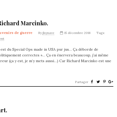
Richard Marcinko.
uvenirs de guerre
By
jlsynave
15 décembre 2018
Tags:
ent
e est du Special Ops made in USA pur jus… Ça déborde de
olitiquement correctes »… Ça en énervera beaucoup, j’ai même
erreur (ça y est, je m’y mets aussi…) Car Richard Marcinko est une
Partager
rt.