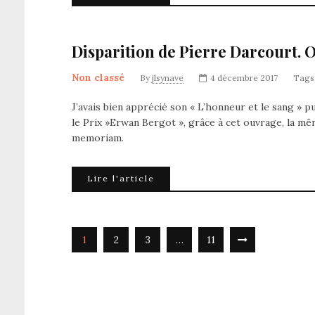
Disparition de Pierre Darcourt. 
Non classé
By
jlsynave
4 décembre 2017
Tags
J’avais bien apprécié son « L’honneur et le sang » pu
le Prix »Erwan Bergot », grâce à cet ouvrage, la mê
memoriam.
Lire l'article
1
2
3
…
11