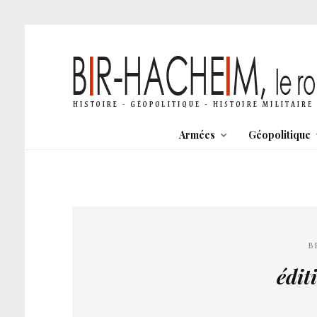
Armées
Géopolitique
B
édit