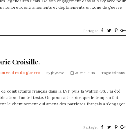
des légendaires Seals. De son engagement dans la Navy avec pour
 ses nombreux entrainements et déploiements en zone de guerre
Partager
ie Croisille.
ouvenirs de guerre
By
jlsynave
30 mai 2018
Tags:
éditions
 combattants français dans la LVF puis la Waffen-SS. J’ai été
lication d’un tel texte. On pourrait croire que le temps a fait
ment le cheminement qui amena des patriotes français à s’engager
Partager