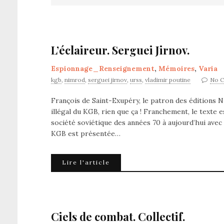
L’éclaireur. Serguei Jirnov.
Espionnage_Renseignement
,
Mémoires
,
Varia
kgb
,
nimrod
,
serguei jirnov
,
urss
,
vladimir poutine
No 
François de Saint-Exupéry, le patron des éditions 
illégal du KGB, rien que ça ! Franchement, le texte 
société soviétique des années 70 à aujourd’hui avec
KGB est présentée…
Lire l'article
Ciels de combat. Collectif.