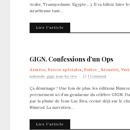
Arabe, Transjordanie, Egypte,…). Il va falloir faire 
israélienne tant…
Lire l'article
GIGN. Confessions d’un Ops
Armées
,
Forces spéciales
,
Police_Sécurité
,
Vari
nationale
,
gign
,
jean-luc riva
1 Comment
Ça déménage ! Une fois de plus, les éditions Nimrod
précisément ici d’un gendarme du célèbre GIGN. Dan
par la plume de Jean-Luc Riva, croisé déjà sur le 
Nimrod. La narration…
Lire l'article