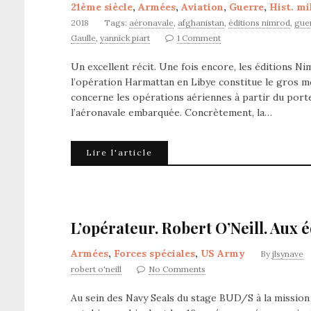
21ème siècle
,
Armées
,
Aviation
,
Guerre
,
Hist. mi
2018
Tags:
aéronavale
,
afghanistan
,
éditions nimrod
,
guer
Gaulle
,
yannick piart
1 Comment
Un excellent récit. Une fois encore, les éditions Ni
l’opération Harmattan en Libye constitue le gros mo
concerne les opérations aériennes à partir du porte
l’aéronavale embarquée. Concrètement, la…
Lire l'article
L’opérateur. Robert O’Neill. Aux 
Armées
,
Forces spéciales
,
US Army
By
jlsynave
robert o'neill
No Comments
Au sein des Navy Seals du stage BUD/S à la mission