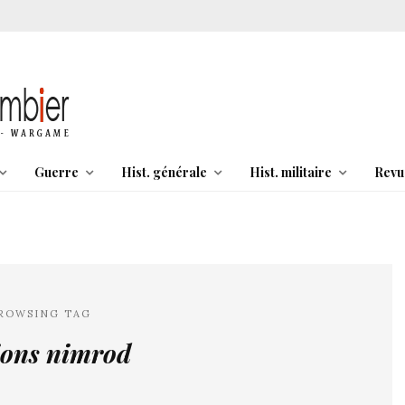
Guerre
Hist. générale
Hist. militaire
Revu
ROWSING TAG
ions nimrod