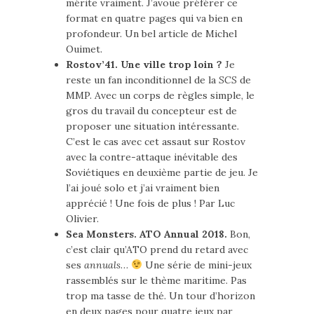
mérite vraiment. J’avoue préférer ce
format en quatre pages qui va bien en
profondeur. Un bel article de Michel
Ouimet.
Rostov’41. Une ville trop loin ?
Je
reste un fan inconditionnel de la
SCS
de
MMP. Avec un corps de règles simple, le
gros du travail du concepteur est de
proposer une situation intéressante.
C’est le cas avec cet assaut sur Rostov
avec la contre-attaque inévitable des
Soviétiques en deuxième partie de jeu. Je
l’ai joué solo et j’ai vraiment bien
apprécié ! Une fois de plus ! Par Luc
Olivier.
Sea Monsters. ATO Annual 2018.
Bon,
c’est clair qu’ATO prend du retard avec
ses
annuals
…
Une série de mini-jeux
rassemblés sur le thème maritime. Pas
trop ma tasse de thé. Un tour d’horizon
en deux pages pour quatre jeux par