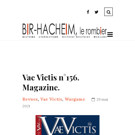
Vae Victis n°156.
Magazine.
Revues
,
Vae Victis
,
Wargame
29 mai
2021