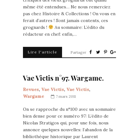
critiques des vieux grognards ont quand
même été entendues… Ne nous remerciez
pas chez Histoire & Collections ! On vous en
ferait d’autres ! Sont jamais contents, ces
grognards !
Au sommaire: L’édito du
rédacteur en chef: enfin,…
Lire l'article
Partager
Vae Victis n°97. Wargame.
Revues
,
Vae Victis
,
Vae Victis
,
Wargame
7 mars 2011
On se rapproche du n°100 avec un sommaire
bien dense pour ce numéro 97: L’édito de
Nicolas Stratigos qui, pour une fois, nous
annonce quelques nouvelles: l’abandon de la
bibliothèque historique par Laurent