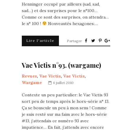
Henninger occupé par ailleurs (sad, sad,
sad…) et des surprises pour le n°100…
Comme ce sont des surprises, on attendra…
le n° 100 !
Nouveautés hexagones:…
Lire l'article
Partager
Vae Victis n°93. (wargame)
Revues
,
Vae Victis
,
Vae Victis
,
Wargame
6 juillet 2010
Contexte un peu particulier: le Vae Victis 93
sort peu de temps après le hors-série n° 13.
Ça se bouscule un peu à mon sens ! Comme
je suis resté sur ma faim avec le hors-série
#13, j’attendais ce numéro 93 avec
impatience… En fait, j’attends avec encore