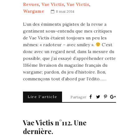
Revues
,
Vae Victis
,
Vae Victis
,
Wargame
8 mai 2014
L’un des émiments pigistes de la revue a
gentiment sous-entendu que mes critiques
de Vae Victis étaient toujours un peu les
mêmes: « radoteur – avec smiley ».
C’est
donc avec un regard neuf, dans la mesure du
possible, que j’ai essayé d’appréhender cette
116ème livraison du magazine français du
wargame; pardon, du jeu d’histoire. Bon,
commençons tout d’abord par l’édito……
Lire l'article
Partager
Vae Victis n°112. Une
dernière.