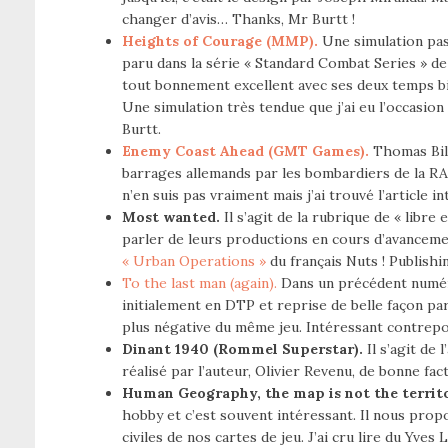
changer d’avis… Thanks, Mr Burtt !
Heights of Courage (MMP).
Une simulation pas
paru dans la série « Standard Combat Series » de
tout bonnement excellent avec ses deux temps bien
Une simulation très tendue que j’ai eu l’occasion
Burtt.
Enemy Coast Ahead (GMT Games).
Thomas Bill
barrages allemands par les bombardiers de la RAF
n’en suis pas vraiment mais j’ai trouvé l’article i
Most wanted.
Il s’agit de la rubrique de « lib
parler de leurs productions en cours d’avanceme
« Urban Operations »
du français Nuts ! Publish
To the last man (again).
Dans un précédent numéro,
initialement en DTP et reprise de belle façon par
plus négative du même jeu. Intéressant contrepoi
Dinant 1940 (Rommel Superstar).
Il s’agit de 
réalisé par l’auteur, Olivier Revenu, de bonne fac
Human Geography, the map is not the territ
hobby et c’est souvent intéressant. Il nous propo
civiles de nos cartes de jeu. J’ai cru lire du Yves