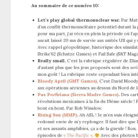
Au sommaire de ce numéro 10:
Let’s play global thermonuclear war.
Par Matt
d’un conflit thermonucléaire potentiel durant la 
pour ma part, j’ai vécu en plein la période où l’a
aurait laissé 20 mn de survie aux unités US qui y
Avec rappel géopolitique, historique des simula
Strike’62 (Schutze Games) et Fail Safe (S&T Maga
Really small.
C’est la rubrique régulière de Eli
d’autant plus que les jeux proposés sont des
ser
mon goût !
La rubrique reste cependant bien int
Bloody April (GMT Games).
C’est David Moody 
aux opérations aériennes au dessus du Nord de la
Pax Porfiriana (Sierra Madre Games)
.
Des cart
révolutions mexicaines à la fin du 19ème siècle ! P
bout en bout. Par Rob Winslow.
Rising Sun (MMP)
.
Ah ASL ! Je m’en suis éloign
redonné envie de m’y replonger. Il faut dire que 
et ses assauts amphibies, ça a de la gueule ! Bon,
épisodes de
« The Pacific »
.
Avec des photos b