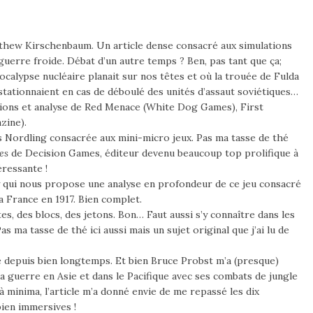
hew Kirschenbaum. Un article dense consacré aux simulations
guerre froide. Débat d’un autre temps ? Ben, pas tant que ça;
pocalypse nucléaire planait sur nos têtes et où la trouée de Fulda
 stationnaient en cas de déboulé des unités d’assaut soviétiques…
tions et analyse de Red Menace (White Dog Games), First
zine).
as Nordling consacrée aux mini-micro jeux. Pas ma tasse de thé
ies
de Decision Games, éditeur devenu beaucoup top prolifique à
éressante !
qui nous propose une analyse en profondeur de ce jeu consacré
 France en 1917. Bien complet.
es, des blocs, des jetons. Bon… Faut aussi s’y connaître dans les
as ma tasse de thé ici aussi mais un sujet original que j’ai lu de
é depuis bien longtemps. Et bien Bruce Probst m’a (presque)
la guerre en Asie et dans le Pacifique avec ses combats de jungle
 à minima, l’article m’a donné envie de me repassé les dix
ien immersives !