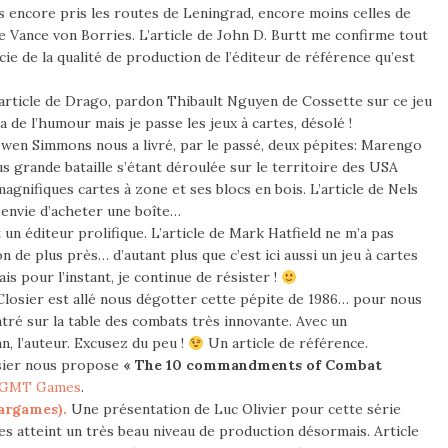
as encore pris les routes de Leningrad, encore moins celles de
e Vance von Borries. L’article de John D. Burtt me confirme tout
ficie de la qualité de production de l’éditeur de référence qu’est
article de Drago, pardon Thibault Nguyen de Cossette sur ce jeu
 a de l’humour mais je passe les jeux à cartes, désolé !
wen Simmons nous a livré, par le passé, deux pépites: Marengo
lus grande bataille s’étant déroulée sur le territoire des USA
gnifiques cartes à zone et ses blocs en bois. L’article de Nels
 envie d’acheter une boîte…
un éditeur prolifique. L’article de Mark Hatfield ne m’a pas
n de plus près… d’autant plus que c’est ici aussi un jeu à cartes
s pour l’instant, je continue de résister !
losier est allé nous dégotter cette pépite de 1986… pour nous
tré sur la table des combats très innovante. Avec un
 l’auteur. Excusez du peu !
Un article de référence.
sier nous propose
« The 10 commandments of Combat
e GMT Games
.
argames).
Une présentation de Luc Olivier pour cette série
 atteint un très beau niveau de production désormais. Article