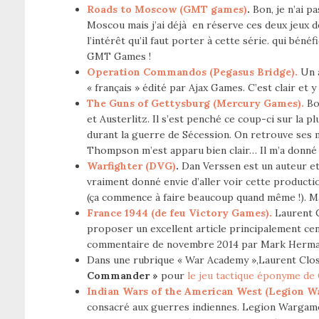
Roads to Moscow (GMT games)
.
Bon, je n’ai p
Moscou mais j’ai déjà en réserve ces deux jeux d
l’intérêt qu’il faut porter à cette série. qui béné
GMT Games !
Operation Commandos (Pegasus Bridge).
Un 
« français » édité par Ajax Games. C’est clair et y
The Guns of Gettysburg (Mercury Games).
Bo
et Austerlitz. Il s’est penché ce coup-ci sur la p
durant la guerre de Sécession. On retrouve ses ma
Thompson m’est apparu bien clair… Il m’a donné
Warfighter (DVG)
.
Dan Verssen est un auteur et 
vraiment donné envie d’aller voir cette productio
(ça commence à faire beaucoup quand même !). Mai
France 1944 (de feu Victory Games).
Laurent C
proposer un excellent article principalement cen
commentaire de novembre 2014 par Mark Herman,
Dans une rubrique « War Academy »,Laurent Clo
Commander »
pour
le jeu tactique éponyme d
Indian Wars of the American West (Legion W
consacré aux guerres indiennes. Legion Wargames