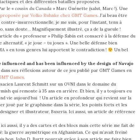
actiques et des différentes batailles proposées.
ar le «
cousin du Canada
» Marc Guénette (salut, Marc !). Une
proposée par Volko Ruhnke chez GMT Games
. J’ai beau être
 contre-insurrectionnelle, je me suis, pour l’instant, tenu à
olo, sans doute… Magnifiquement illustré, ça a de la gueule !
article du « professeur » Philip Sabin est consacré à la défense du
lternatif, « je joue – tu joues ». Une belle défense bien
A » en tous genres lui apportent le contradiction !
Un bel
influenced and has been influenced by the design of Navajo
 dans ses réflexions autour de ce jeu publié par GMT Games en
e GMT Games.
Alsacien Laurent Schmitt sur un OVNI dans le domaine du
mish qui remonte à 35 ans en arrière. Et bien, il y a toujours eu
nd vie aujourd’hui ! Un article en profondeur qui revient sur la
ier joué par le graphisme dans la série, les points forts et les
esigner et illustrateur, Buxeria. Ici aussi, un article de référence
ici aussi, il y a des cartes et des blocs mais cette série me fait de
é: la guerre asymétrique en Afghanistan. Ce qui m’avait freiné
ais bon, John D. Burtt pourrait grâce à son article me faire bien