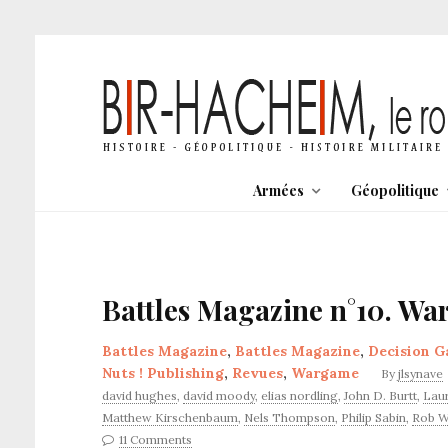
Armées
Géopolitique
Battles Magazine n°10. Wa
Battles Magazine
,
Battles Magazine
,
Decision 
Nuts ! Publishing
,
Revues
,
Wargame
By
jlsynave
david hughes
,
david moody
,
elias nordling
,
John D. Burtt
,
Laur
Matthew Kirschenbaum
,
Nels Thompson
,
Philip Sabin
,
Rob W
11 Comments