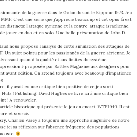
sionnante de la guerre dans le Golan durant le Kippour 1973. Jeu
 MMP. C’est une série que j’apprécie beaucoup et cet opus là est
 distincts: l’attaque syrienne et la contre-attaque israélienne.
 de jouer en duo et en solo. Une belle présentation de John D.
aud nous propose l’analyse de cette simulation des attaques de
. Un sujet pointu pour les passionnés de la guerre aérienne. Je
ntéressant quant à la qualité et aux limites du système.
re expression » proposée par Battles Magazine aux designers pour
nt avant édition. On attend toujours avec beaucoup d’impatience
ing…
 il y avait eu une critique bien positive de ce jeu sorti
 Nuts ! Publishing. David Hughes se livre ici à une critique bien
nt ! A renouveler.
l’article historique qui présente le jeu en encart, WTF1940. Il est
ture et sourcé.
ory.
Charles Vasey a toujours une approche singulière de notre
se ici sa réflexion sur l’absence fréquente des populations
 Lacoste.