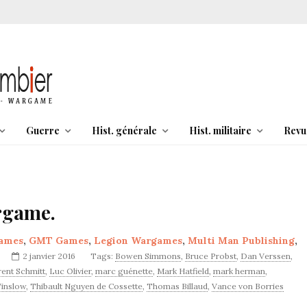
Guerre
Hist. générale
Hist. militaire
Revu
rgame.
Games
,
GMT Games
,
Legion Wargames
,
Multi Man Publishing
,
2 janvier 2016
Tags:
Bowen Simmons
,
Bruce Probst
,
Dan Verssen
,
ent Schmitt
,
Luc Olivier
,
marc guénette
,
Mark Hatfield
,
mark herman
,
inslow
,
Thibault Nguyen de Cossette
,
Thomas Billaud
,
Vance von Borries