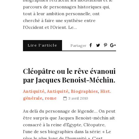
biographies retracent les motivations et le
parcours de personnages historiques qui,
tout à leur ambition personnelle, ont
cherché à faire une synthèse entre
l’Occident et l’Orient. Le…
Lire l'article
Partager
Cléopâtre ou le rêve évanoui
par Jacques Benoist-Méchin.
Antiquité
,
Antiquité
,
Biographies
,
Hist.
générale
,
rome
3 avril 2010
Au delà du personnage de légende… On peut
être surpris que Jacques Benoist-méchin ait
consacré à la reine d’Egypte, Cléopatre,
l’une de ses biographies dans la série: « Le
rêve le plus long de l’humanité ». C’est