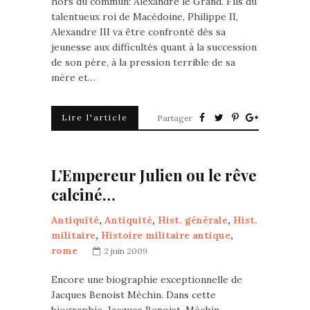
hors du commun: Alexandre le Grand. Fils du
talentueux roi de Macédoine, Philippe II,
Alexandre III va être confronté dès sa
jeunesse aux difficultés quant à la succession
de son père, à la pression terrible de sa
mère et…
Lire l'article
Partager
L’Empereur Julien ou le rêve
calciné…
Antiquité
,
Antiquité
,
Hist. générale
,
Hist.
militaire
,
Histoire militaire antique
,
rome
2 juin 2009
Encore une biographie exceptionnelle de
Jacques Benoist Méchin. Dans cette