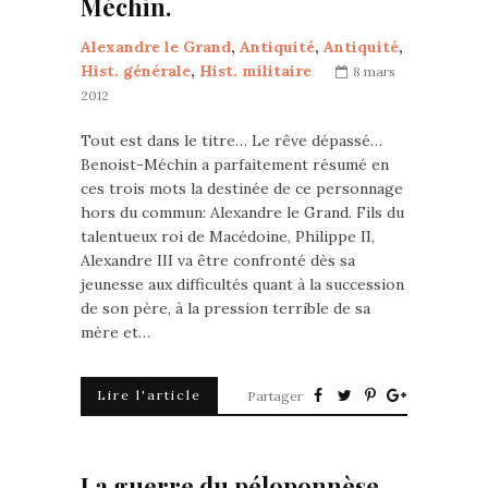
Méchin.
Alexandre le Grand
,
Antiquité
,
Antiquité
,
Hist. générale
,
Hist. militaire
8 mars
2012
Tout est dans le titre… Le rêve dépassé…
Benoist-Méchin a parfaitement résumé en
ces trois mots la destinée de ce personnage
hors du commun: Alexandre le Grand. Fils du
talentueux roi de Macédoine, Philippe II,
Alexandre III va être confronté dès sa
jeunesse aux difficultés quant à la succession
de son père, à la pression terrible de sa
mère et…
Lire l'article
Partager
La guerre du péloponnèse