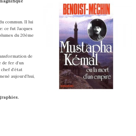
magnifique
u commun. Il lui
e: ce fut Jacques
 plumes du 20ème
transformation de
 de fer d’un
 chef d’état
mené aujourd’hui,
graphies.
!