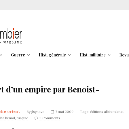
Guerre
Hist. générale
Hist. militaire
Revu
 d’un empire par Benoist-
che orient
By
jlsynave
7 mai 2009
Tags:
éditions albin michel
,
ha kémal
,
turquie
3 Comments