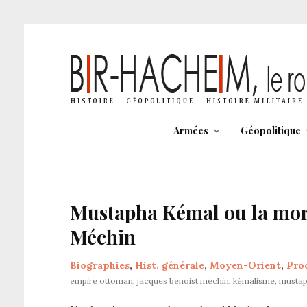
Armées
Géopolitique
Mustapha Kémal ou la mort
Méchin
Biographies
,
Hist. générale
,
Moyen-Orient
,
Pro
empire ottoman
,
jacques benoist méchin
,
kémalisme
,
mustap