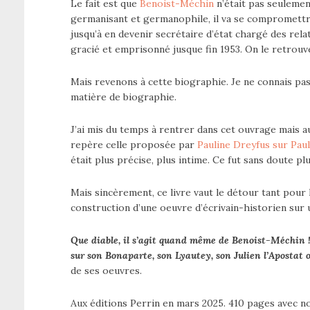
Le fait est que
Benoist-Méchin
n’était pas seulement
germanisant et germanophile, il va se compromettr
jusqu’à en devenir secrétaire d’état chargé des rela
gracié et emprisonné jusque fin 1953. On le retrou
Mais revenons à cette biographie. Je ne connais pas 
matière de biographie.
J’ai mis du temps à rentrer dans cet ouvrage mais au f
repère celle proposée par
Pauline Dreyfus sur Pau
était plus précise, plus intime. Ce fut sans doute pl
Mais sincèrement, ce livre vaut le détour tant pour l
construction d’une oeuvre d’écrivain-historien sur u
Que diable, il s’agit quand même de Benoist-Méchin ! 
sur son Bonaparte, son Lyautey, son Julien l’Apostat
de ses oeuvres.
Aux éditions Perrin en mars 2025. 410 pages avec no