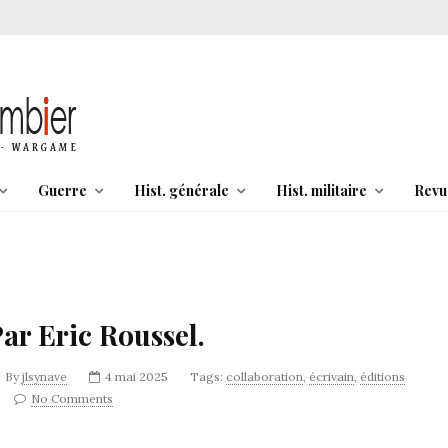
Guerre
Hist. générale
Hist. militaire
Revu
Par Eric Roussel.
By
jlsynave
4 mai 2025
Tags:
collaboration
,
écrivain
,
éditions
No Comments