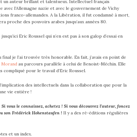
 un auteur brillant et talentueux. Intellectuel français
e avec l’Allemagne nazie et avec le gouvernement de Vichy
tions franco-allemandes. A la Libération, il fut condamné à mort,
vera proche des pouvoirs arabes jusqu’aux années 80.
jusqu’ici Eric Roussel qui n’en est pas à son galop d’essai en
inal je l’ai trouvée très honorable. En fait, j’avais en point de
l Morand
au parcours parallèle à celui de Benoist-Méchin. Elle
us compliqué pour le travail d’Eric Roussel.
’implication des intellectuels dans la collaboration que pour la
ne vie entière !
Si vous le connaissez, achetez ! Si vous découvrez l’auteur, foncez
 ou son Frédérick Hohenstaufen !
Il y a des ré-éditions régulières
tes et un index.