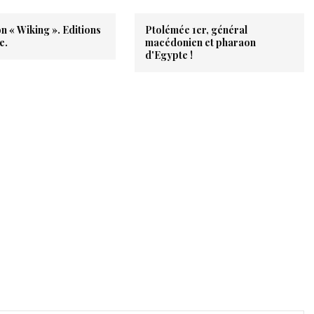
on « Wiking ». Editions
Ptolémée 1er, général
e.
macédonien et pharaon
d'Egypte !