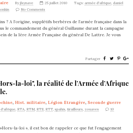
taire
By
jlsynave
25 juillet 2010
Tags:
armée d'afrique
,
daniel
tonkin
No Comments
s ? A l’origine, supplétifs berbères de l’armée française dans la
 sous le commandement du général Guillaume durant la campagne
u sein de la 1ère Armée Française du général De Lattre. Je vous
Partager
ors-la-loi", la réalité de l’Armée d’Afrique
le.
ochine
,
Hist. militaire
,
Légion Etrangère
,
Seconde guerre
d'afrique
,
RTA
,
RTM
,
RTS
,
RTT
,
spahis
,
tirailleurs
,
zouaves
10
 »Hors-la-loi », il est bon de rappeler ce que fut l’engagement