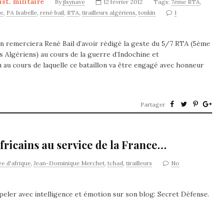
ist. militaire
By
jlsynave
12 février 2012
Tags:
7ème RTA
,
le
,
PA Isabelle
,
rené bail
,
RTA
,
tirailleurs algériens
,
tonkin
1
n remerciera René Bail d’avoir rédigé la geste du 5/7 RTA (5ème
 Algériens) au cours de la guerre d’Indochine et
u au cours de laquelle ce bataillon va être engagé avec honneur
Partager
africains au service de la France…
e d'afrique
,
Jean-Dominique Merchet
,
tchad
,
tirailleurs
No
ler avec intelligence et émotion sur son blog: Secret Défense.