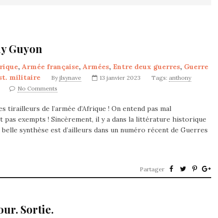
ony Guyon
rique
,
Armée française
,
Armées
,
Entre deux guerres
,
Guerre
st. militaire
By
jlsynave
13 janvier 2023
Tags:
anthony
No Comments
 tirailleurs de l’armée d’Afrique ! On entend pas mal
nt pas exempts ! Sincèrement, il y a dans la littérature historique
e belle synthèse est d’ailleurs dans un numéro récent de Guerres
Partager
ur. Sortie.