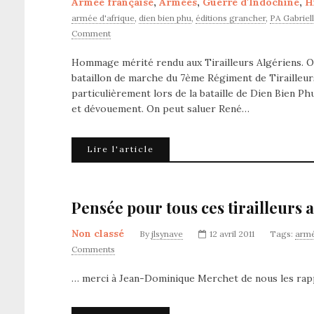
Armée française
,
Armées
,
Guerre d'Indochine
,
H
armée d'afrique
,
dien bien phu
,
éditions grancher
,
PA Gabriel
Comment
Hommage mérité rendu aux Tirailleurs Algériens. O
bataillon de marche du 7ème Régiment de Tirailleurs
particulièrement lors de la bataille de Dien Bien Ph
et dévouement. On peut saluer René…
Lire l'article
Pensée pour tous ces tirailleurs 
Non classé
By
jlsynave
12 avril 2011
Tags:
armé
Comments
… merci à Jean-Dominique Merchet de nous les rappe