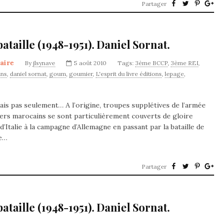
Partager
taille (1948-1951). Daniel Sornat.
taire
By
jlsynave
5 août 2010
Tags:
3ème BCCP
,
3ème REI
,
ans
,
daniel sornat
,
goum
,
goumier
,
L'esprit du livre éditions
,
lepage
,
ais pas seulement… A l’origine, troupes supplétives de l’armée
miers marocains se sont particulièrement couverts de gloire
’Italie à la campagne d’Allemagne en passant par la bataille de
ée…
Partager
taille (1948-1951). Daniel Sornat.