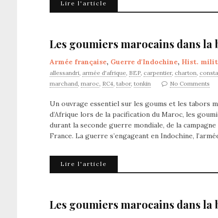
Lire l'article
Les goumiers marocains dans la ba
Armée française
,
Guerre d'Indochine
,
Hist. mili
allessandri
,
armée d'afrique
,
BEP
,
carpentier
,
charton
,
const
marchand
,
maroc
,
RC4
,
tabor
,
tonkin
No Comments
Un ouvrage essentiel sur les goums et les tabors m
d’Afrique lors de la pacification du Maroc, les gou
durant la seconde guerre mondiale, de la campagne d
France. La guerre s’engageant en Indochine, l’arm
Lire l'article
Les goumiers marocains dans la ba