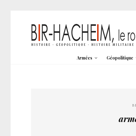
Armées
Géopolitique
B
armé