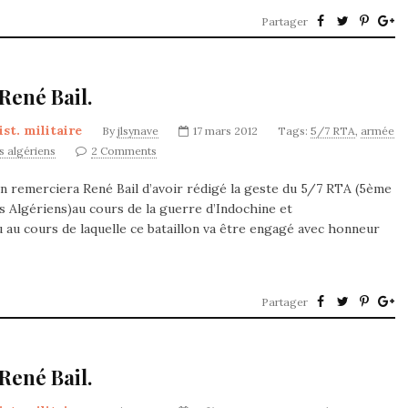
Partager
René Bail.
ist. militaire
By
jlsynave
17 mars 2012
Tags:
5/7 RTA
,
armée
rs algériens
2 Comments
n remerciera René Bail d’avoir rédigé la geste du 5/7 RTA (5ème
s Algériens)au cours de la guerre d’Indochine et
u au cours de laquelle ce bataillon va être engagé avec honneur
Partager
René Bail.