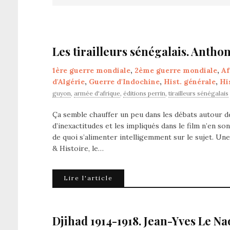
Les tirailleurs sénégalais. Anth
1ère guerre mondiale
,
2ème guerre mondiale
,
Af
d'Algérie
,
Guerre d'Indochine
,
Hist. générale
,
Hi
guyon
,
armée d'afrique
,
éditions perrin
,
tirailleurs sénégalais
Ça semble chauffer un peu dans les débats autour des
d’inexactitudes et les impliqués dans le film n’en so
de quoi s’alimenter intelligemment sur le sujet. Un
& Histoire, le…
Lire l'article
Djihad 1914-1918. Jean-Yves Le Nao