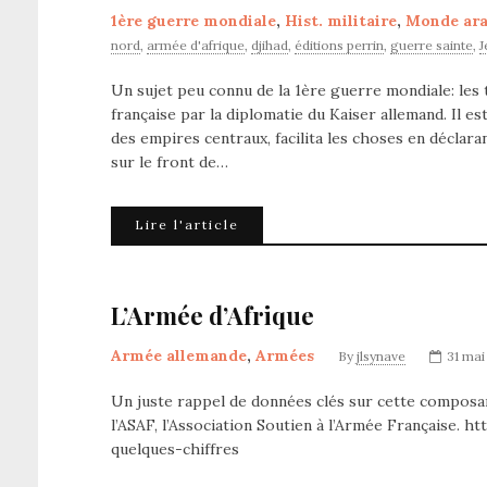
1ère guerre mondiale
,
Hist. militaire
,
Monde ar
nord
,
armée d'afrique
,
djihad
,
éditions perrin
,
guerre sainte
,
J
Un sujet peu connu de la 1ère guerre mondiale: les 
française par la diplomatie du Kaiser allemand. Il e
des empires centraux, facilita les choses en déclaran
sur le front de…
Lire l'article
L’Armée d’Afrique
Armée allemande
,
Armées
By
jlsynave
31 mai
Un juste rappel de données clés sur cette composant
l’ASAF, l’Association Soutien à l’Armée Française. 
quelques-chiffres