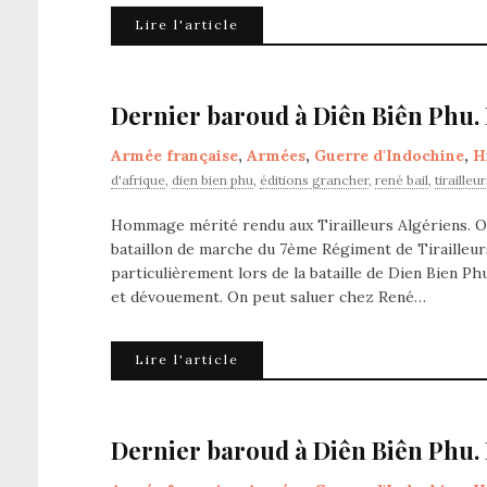
Lire l'article
Dernier baroud à Diên Biên Phu. 
Armée française
,
Armées
,
Guerre d'Indochine
,
H
d'afrique
,
dien bien phu
,
éditions grancher
,
rené bail
,
tirailleu
Hommage mérité rendu aux Tirailleurs Algériens. O
bataillon de marche du 7ème Régiment de Tirailleur
particulièrement lors de la bataille de Dien Bien Ph
et dévouement. On peut saluer chez René…
Lire l'article
Dernier baroud à Diên Biên Phu. 