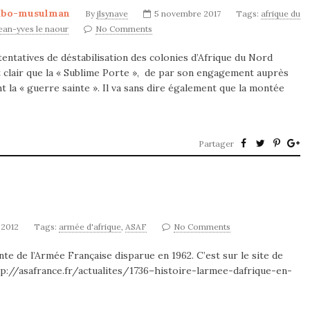
abo-musulman
By
jlsynave
5 novembre 2017
Tags:
afrique du
ean-yves le naour
No Comments
tentatives de déstabilisation des colonies d’Afrique du Nord
st clair que la « Sublime Porte », de par son engagement auprès
t la « guerre sainte ». Il va sans dire également que la montée
Partager
 2012
Tags:
armée d'afrique
,
ASAF
No Comments
e de l’Armée Française disparue en 1962. C’est sur le site de
http://asafrance.fr/actualites/1736–histoire-larmee-dafrique-en-