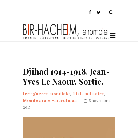
Djihad 1914-1918. Jean-
Yves Le Naour. Sortie.
1ère guerre mondiale
,
Hist. militaire
,
Monde arabo-musulman
5 novembre
2017