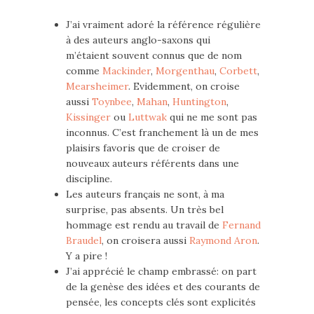
J’ai vraiment adoré la référence régulière
à des auteurs anglo-saxons qui
m’étaient souvent connus que de nom
comme
Mackinder
,
Morgenthau
,
Corbett
,
Mearsheimer
. Evidemment, on croise
aussi
Toynbee
,
Mahan
,
Huntington
,
Kissinger
ou
Luttwak
qui ne me sont pas
inconnus. C’est franchement là un de mes
plaisirs favoris que de croiser de
nouveaux auteurs référents dans une
discipline.
Les auteurs français ne sont, à ma
surprise, pas absents. Un très bel
hommage est rendu au travail de
Fernand
Braudel
, on croisera aussi
Raymond Aron
.
Y a pire !
J’ai apprécié le champ embrassé: on part
de la genèse des idées et des courants de
pensée, les concepts clés sont explicités