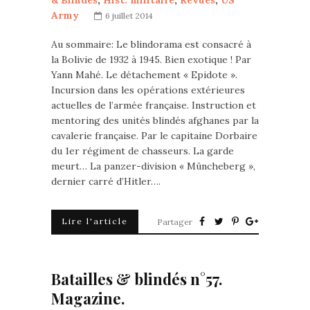
& Blindés
,
Hist. militaire
,
Revues
,
US
Army
6 juillet 2014
Au sommaire: Le blindorama est consacré à
la Bolivie de 1932 à 1945. Bien exotique ! Par
Yann Mahé. Le détachement « Epidote ».
Incursion dans les opérations extérieures
actuelles de l’armée française. Instruction et
mentoring des unités blindés afghanes par la
cavalerie française. Par le capitaine Dorbaire
du 1er régiment de chasseurs. La garde
meurt… La panzer-division « Müncheberg »,
dernier carré d’Hitler….
Lire l'article
Partager
Batailles & blindés n°57.
Magazine.