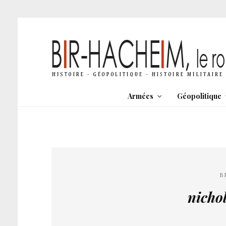
Armées
Géopolitique
B
nicho