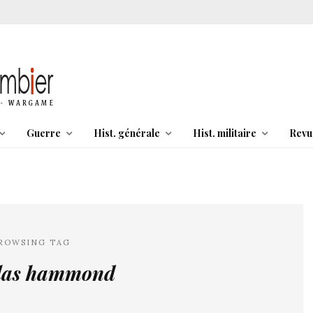
Guerre
Hist. générale
Hist. militaire
Revu
ROWSING TAG
las hammond