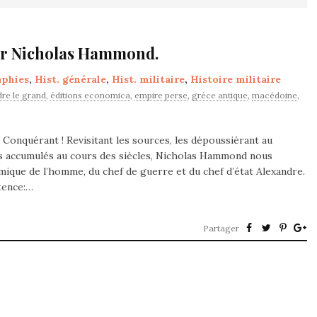
par Nicholas Hammond.
aphies
,
Hist. générale
,
Hist. militaire
,
Histoire militaire
dre le grand
,
éditions economica
,
empire perse
,
grèce antique
,
macédoine
,
Conquérant ! Revisitant les sources, les dépoussiérant au
s accumulés au cours des siècles, Nicholas Hammond nous
mique de l’homme, du chef de guerre et du chef d’état Alexandre.
stence:…
Partager