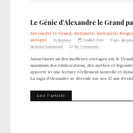
Le Génie d’Alexandre le Grand 
Alexandre le Grand
,
Antiquité
,
Antiquité
,
Biogr
antique
By
jlsynave
3 juillet 2010
Tags:
alexan
nicholas hammond
No Comments
Assurément un des meilleurs ouvrages sur le Grand 
maximum des édulcorations, des mythes et légende
apporte ici une lecture réellement nouvelle et dyna
La saga d’Alexandre se déroule sur ses 32 ans d’exi
Lire l'article