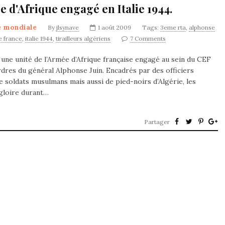
 d'Afrique engagé en Italie 1944.
e mondiale
By
jlsynave
1 août 2009
Tags:
3eme rta
,
alphonse
e france
,
italie 1944
,
tirailleurs algériens
7 Comments
 une unité de l’Armée d’Afrique française engagé au sein du CEF
ordres du général Alphonse Juin. Encadrés par des officiers
e soldats musulmans mais aussi de pied-noirs d’Algérie, les
 gloire durant…
Partager