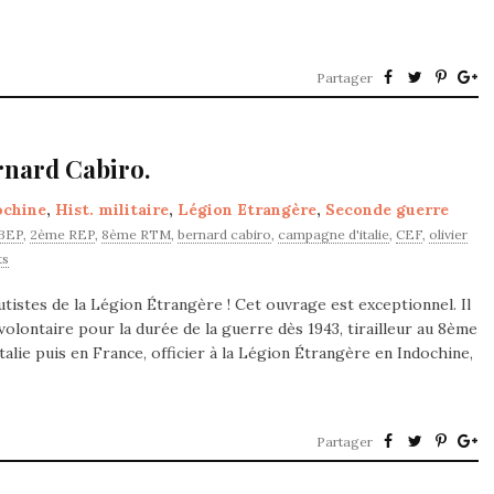
Partager
rnard Cabiro.
ochine
,
Hist. militaire
,
Légion Etrangère
,
Seconde guerre
BEP
,
2ème REP
,
8ème RTM
,
bernard cabiro
,
campagne d'italie
,
CEF
,
olivier
ts
tistes de la Légion Étrangère ! Cet ouvrage est exceptionnel. Il
lontaire pour la durée de la guerre dès 1943, tirailleur au 8ème
lie puis en France, officier à la Légion Étrangère en Indochine,
Partager