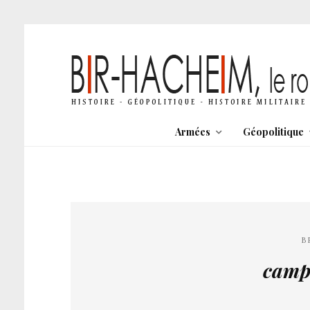
Armées
Géopolitique
B
campa