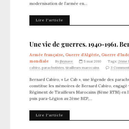
modernisation de l’armée en…
Lire l'article
Une vie de guerres. 1940-1961. Be
Armée française
,
Guerre d'Algérie
,
Guerre d'Ind
mondiale
By
jlsynave
5 mai 2010
Tags:
2ème 
cabiro
,
parachutistes
,
tirailleurs marocains
3 Commen
Bernard Cabiro, « Le Cab », une légende des parachu
constitue les mémoires de Bernard Cabiro, engagé vo
Régiment de Tirailleurs Marocains (8ème RTM) en Ita
puis para-Légion au 2ème BEP,…
Lire l'article