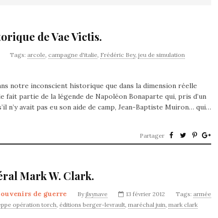
orique de Vae Victis.
Tags:
arcole
,
campagne d'italie
,
Frédéric Bey
,
jeu de simulation
ns notre inconscient historique que dans la dimension réelle
le fait partie de la légende de Napoléon Bonaparte qui, pris d’un
h s’il n’y avait pas eu son aide de camp, Jean-Baptiste Muiron… qui…
Partager
éral Mark W. Clark.
ouvenirs de guerre
By
jlsynave
13 février 2012
Tags:
armée
eppe opération torch
,
éditions berger-levrault
,
maréchal juin
,
mark clark