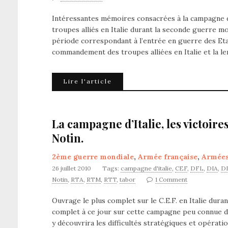
Intéressantes mémoires consacrées à la campagne d
troupes alliés en Italie durant la seconde guerre m
période correspondant à l’entrée en guerre des Eta
commandement des troupes alliées en Italie et la le
Lire l'article
La campagne d’Italie, les victoir
Notin.
2ème guerre mondiale
,
Armée française
,
Armée
26 juillet 2010
Tags:
campagne d'italie
,
CEF
,
DFL
,
DIA
,
D
Notin
,
RTA
,
RTM
,
RTT
,
tabor
1 Comment
Ouvrage le plus complet sur le C.E.F. en Italie duran
complet à ce jour sur cette campagne peu connue d
y découvrira les difficultés stratégiques et opérati