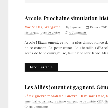
Arcole. Prochaine simulation hist
Vae Victis
,
Wargame
By
jlsynave
10 mars 2016
historique
,
jours de gloire
4 Comments
Arcole ! Bizarrement, ce nom a plus d’importance da
de ce combat ! Et pour cause ! La « bataille » d’Arco
accès de folie courageuse, faillit y perdre la vie. A
Lire l'article
Les Alliés jouent et gagnent. Gén
2ème guerre mondiale
,
Guerre
,
Hist. militaire
,
S
américaine
,
campagne d'italie
,
campagne de tunisie
,
CEF
,
di
No Comments