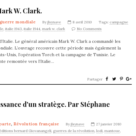
Mark W. Clark.
guerre mondiale
By
jlsynave
8 avril 2010
Tags:
campagne
le
,
italie 1943
,
italie 1944
,
mark w. clark
No Comments
’Italie. Le général américain Mark W. Clark a commandé les
ondiale. L’ouvrage recouvre cette période mais également la
ts-Unis, l’opération Torch et la campagne de Tunisie. Le
nte remontée vers l’Italie…
Partager
aissance d'un stratège. Par Stéphane
parte
,
Révolution française
By
jlsynave
27 janvier 2010
éditions bernard Giovanangeli
,
guerres de la révolution
,
lodi
,
mantoue
,