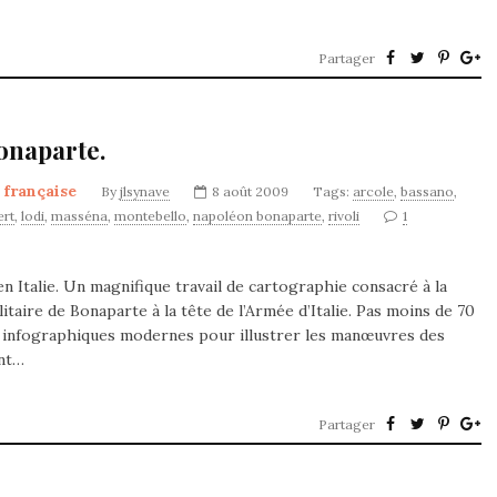
Partager
Bonaparte.
 française
By
jlsynave
8 août 2009
Tags:
arcole
,
bassano
,
ert
,
lodi
,
masséna
,
montebello
,
napoléon bonaparte
,
rivoli
1
n Italie. Un magnifique travail de cartographie consacré à la
itaire de Bonaparte à la tête de l’Armée d’Italie. Pas moins de 70
s infographiques modernes pour illustrer les manœuvres des
ent…
Partager