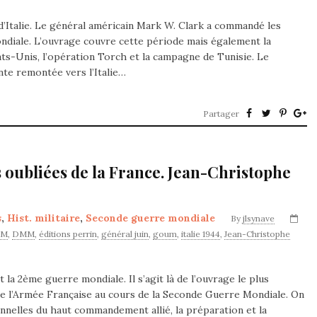
’Italie. Le général américain Mark W. Clark a commandé les
ondiale. L’ouvrage couvre cette période mais également la
ts-Unis, l’opération Torch et la campagne de Tunisie. Le
nte remontée vers l’Italie…
Partager
es oubliées de la France. Jean-Christophe
s
,
Hist. militaire
,
Seconde guerre mondiale
By
jlsynave
IM
,
DMM
,
éditions perrin
,
général juin
,
goum
,
italie 1944
,
Jean-Christophe
t la 2ème guerre mondiale. Il s’agit là de l’ouvrage le plus
e l’Armée Française au cours de la Seconde Guerre Mondiale. On
onnelles du haut commandement allié, la préparation et la