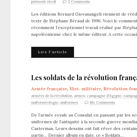
piémont
,
rivoli
2 Comments
Les éditions Bernard Giovanangeli viennent de rééd
texte de Stéphane Béraud de 1996. Voici le comment
récemment l’exceptionnel travail réalisé par Stépha
napoléonienne chez le même éditeur. A cette occasio
Lire l'article
Les soldats de la révolution franç
Armée française
,
Hist. militaire
,
Révolution fra
armées de la révolution
,
armes
,
campagne d'égypte
,
campagn
uniforméologie
,
uniformes
No Comments
De l’armée royale au Consulat en passant par les sold
uniformes de l’antiquité à la seconde guerre mondia
Casterman. Leurs dessins ont fait rêver des centaines
partie… Dernier album en date, ce « Soldats…