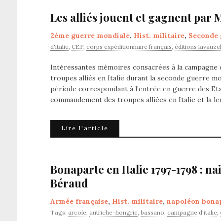
Les alliés jouent et gagnent par 
2ème guerre mondiale
,
Hist. militaire
,
Seconde 
d'italie
,
CEF
,
corps expéditionnaire français
,
éditions lavauzel
Intéressantes mémoires consacrées à la campagne d
troupes alliés en Italie durant la seconde guerre m
période correspondant à l’entrée en guerre des Eta
commandement des troupes alliées en Italie et la le
Lire l'article
Bonaparte en Italie 1797-1798 : n
Béraud
Armée française
,
Hist. militaire
,
napoléon bona
Tags:
arcole
,
autriche-hongrie
,
bassano
,
campagne d'italie
,