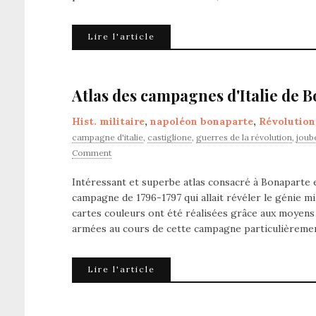
Lire l'article
Atlas des campagnes d'Italie de 
Hist. militaire
,
napoléon bonaparte
,
Révolution
campagne d'italie
,
castiglione
,
guerres de la révolution
,
joub
Comment
Intéressant et superbe atlas consacré à Bonaparte e
campagne de 1796-1797 qui allait révéler le génie mil
cartes couleurs ont été réalisées grâce aux moyen
armées au cours de cette campagne particulièrem
Lire l'article