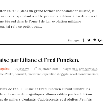
iter en 2008 ,dans un grand format abondamment illustré, le
aire correspondant à cette première édition: « J’ai découvert
ne Béraud dans le Tome 1 de La révolution militaire
n, j’ai relu ce petit opus…
Partager
aise par Liliane et Fred Funcken.
nçaise
By
jlsynave
10 janvier 2010
Tags:
an II
,
armée royale
,
e d'italie
,
consulat
,
directoire
,
expédition d'égypte
,
révolution françaises
,
ats de l’An II. Liliane et Fred Funcken auront illustré les
le au travers de magnifiques albums édités par les éditions
 de milliers d’enfants, d’adolescents et d’adultes. J’en fais