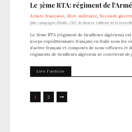
Le 3ème RTA: régiment de l'Armée
Armée française
,
Hist. militaire
,
Seconde guerr
juin
,
campagne d'italie
,
CEF
,
de linares
,
éditions de la nouvell
Le 3ème RTA (régiment de tirailleurs algériens) est
(corps expéditionnaire français) en Italie sous les 
d’active français et composés de sous-officiers et d
régiments de tirailleurs algériens se couvrirent de
Lire l'article
1
2