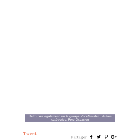
Retrouvez également sur le groupe
PriceMinister
:
Autres
catégories
,
Ford Occasion
Tweet
Partager