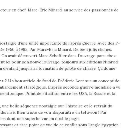
acteur en chef, Marc-Eric Minard, au service des passionnés de
ostalgie d’une unité importante de l’après guerre. Avec des F-
 De 1950 à 1965. Par Marc-Eric Minard. De bien jolis clichés.
.
On avait découvert Marc Scheffler dans l’ouvrage paru chez
vient ici pour son nouvel ouvrage, toujours aux éditions Nimrod:
n d’enfant jusqu’à sa formation de pilote de chasse. Ça donne
es ?
Un bon article de fond de Frédéric Lert sur un concept de
ombardement stratégique. L’après seconde guerre mondiale a vu
 atomique. Point de situation entre les USA, la Russie et la
i, une belle séquence nostalgie sur l’histoire et le retrait du
ernisé. Bien triste de voir disparaître un tel avion ! Par
ques dont une superbe vue en double page.
sant et rare point de vue de ce conflit sous l’angle égyptien !