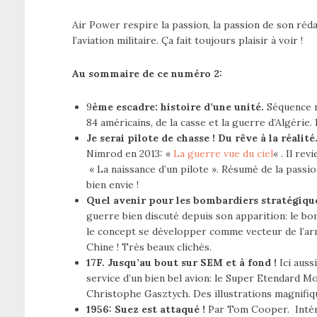
Air Power respire la passion, la passion de son réd
l’aviation militaire. Ça fait toujours plaisir à voir !
Au sommaire de ce numéro 2:
9
ème escadre: histoire d’une unité.
Séquence n
84 américains, de la casse et la guerre d’Algérie.
Je serai pilote de chasse ! Du rêve à la réalité
Nimrod en 2013: «
La guerre vue du ciel
« . Il re
« La naissance d’un pilote ». Résumé de la passio
bien envie !
Quel avenir pour les bombardiers stratégiqu
guerre bien discuté depuis son apparition: le b
le concept se développer comme vecteur de l’arme
Chine ! Très beaux clichés.
17F. Jusqu’au bout sur SEM et à fond !
Ici auss
service d’un bien bel avion: le Super Etendard Mod
Christophe Gasztych. Des illustrations magnifi
1956: Suez est attaqué !
Par Tom Cooper. Intéres