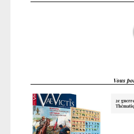
Vous pou
2e guerr
Thématiq