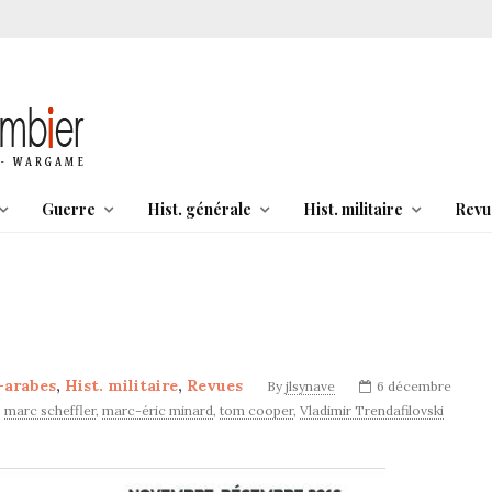
Guerre
Hist. générale
Hist. militaire
Revu
-arabes
,
Hist. militaire
,
Revues
By
jlsynave
6 décembre
,
marc scheffler
,
marc-éric minard
,
tom cooper
,
Vladimir Trendafilovski