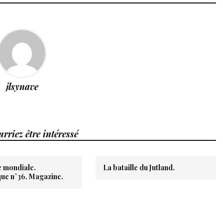
jlsynave
rriez être intéressé
e mondiale.
La bataille du Jutland.
ue n°36. Magazine.