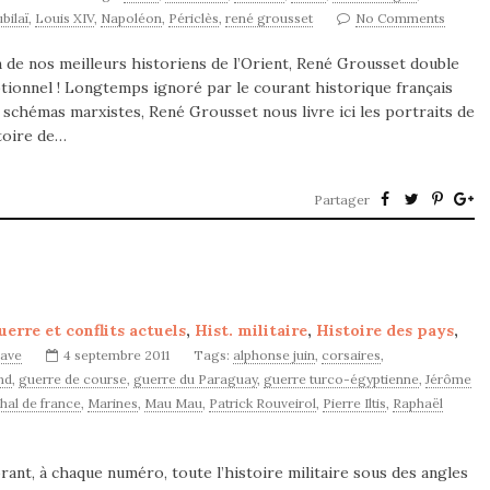
bilaï
,
Louis XIV
,
Napoléon
,
Périclès
,
rené grousset
No Comments
un de nos meilleurs historiens de l’Orient, René Grousset double
ptionnel ! Longtemps ignoré par le courant historique français
schémas marxistes, René Grousset nous livre ici les portraits de
toire de…
Partager
uerre et conflits actuels
,
Hist. militaire
,
Histoire des pays
,
nave
4 septembre 2011
Tags:
alphonse juin
,
corsaires
,
nd
,
guerre de course
,
guerre du Paraguay
,
guerre turco-égyptienne
,
Jérôme
al de france
,
Marines
,
Mau Mau
,
Patrick Rouveirol
,
Pierre Iltis
,
Raphaël
ant, à chaque numéro, toute l’histoire militaire sous des angles