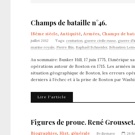
Champs de bataille n°46.
18ème siècle
,
Antiquité
,
Armées
,
Champs de bata
juillet 2012
Tags:
centurion
,
guerre civile russe
,
guerre d'
marine royale
,
Pierre Iltis
,
Raphaël Schneider
,
Sébastien Lem
Au sommaire: Bunker Hill, 17 juin 1775, l’Amérique s
opérations autour de Boston en 1715. Les armées in
situation géographique de Boston, les erreurs opéra
derniers à l’échec et à la prise de Boston par Wash
Lire l'article
Figures de proue. René Grousset.
Biographies
,
Hist. générale
By
jlsynave
26 fé