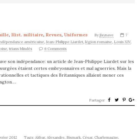
ille
,
Hist. militaire
,
Revues
,
Uniformes
By
jlsynave
7
indépendance américaine
,
Jean-Philippe Liardet
,
légion romaine
,
Louis XIV
,
oine
,
trians blindés
6 Comments
auve son indépendance: un article de Jean-Philippe Liardet sur les
surgées étaient certes embryonnaires et mal aguerries. Mais la
tionnelles et tactiques des Britanniques allaient mener ces
ington….
Partager
vrier 2012
Tags:
Akbar
,
Alexandre
,
Bismark
,
César
,
Charlemagne
,