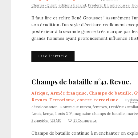
Charles-QUint
,
éditions balland
,
Frédéric II Barberousse
,
Kou
Il faut lire et relire René Grousset ! Assurément l’
son érudition d’un style d’écriture réellement exce
postérieur à la seconde guerre très marqué par les 
grands hommes ayant profondément influencé l’his
Lire l'article
Champs de bataille n°41. Revue.
Afrique
,
Armée française
,
Champs de bataille
,
G
Revues
,
Terrorisme, contre-terrorisme
By
jlsy
décolonisation
,
Dominique Buresi
,
femmes
,
Frédéric Ortolla
Louis
,
kenya
,
Louis XIV
,
magazine champs de bataille
,
maréch
Schneider
,
USMC
21 Comments
Champs de bataille continue à m’enchanter en explor