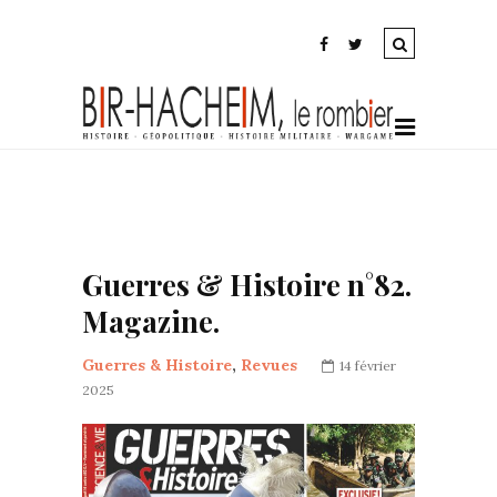
Guerres & Histoire n°82.
Magazine.
Guerres & Histoire
,
Revues
14 février
2025