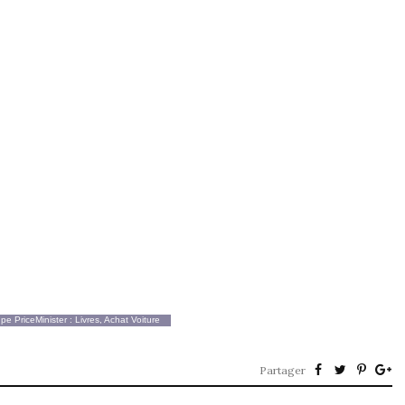
oupe
PriceMinister
:
Livres
,
Achat Voiture
Partager