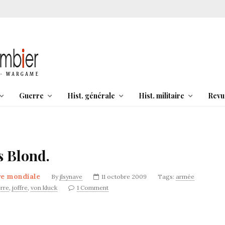
Guerre
Hist. générale
Hist. militaire
Revu
s Blond.
re mondiale
By
jlsynave
11 octobre 2009
Tags:
armée
rre
,
joffre
,
von kluck
1 Comment