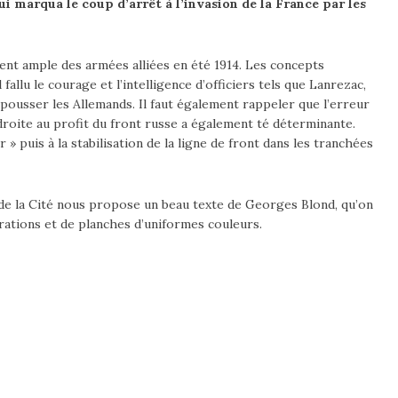
ui marqua le coup d’arrêt à l’invasion de la France par les
ent ample des armées alliées en été 1914. Les concepts
 fallu le courage et l’intelligence d’officiers tels que Lanrezac,
epousser les Allemands. Il faut également rappeler que l’erreur
roite au profit du front russe a également té déterminante.
 » puis à la stabilisation de la ligne de front dans les tranchées
 de la Cité nous propose un beau texte de Georges Blond, qu’on
trations et de planches d’uniformes couleurs.