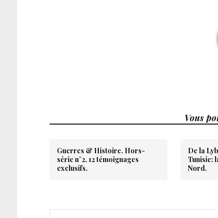
Vous pou
Guerres & Histoire. Hors-
De la Lyb
série n°2. 12 témoignages
Tunisie: 
exclusifs.
Nord.