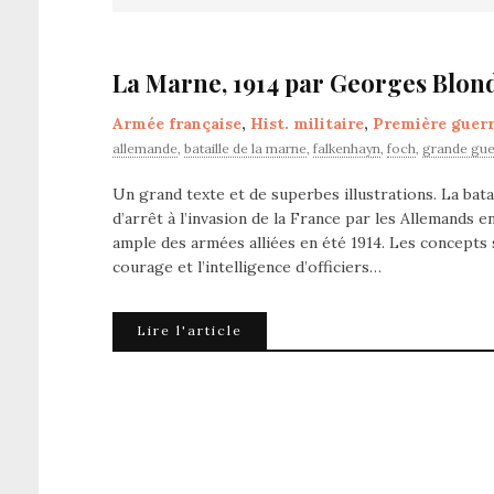
La Marne, 1914 par Georges Blond
Armée française
,
Hist. militaire
,
Première guer
allemande
,
bataille de la marne
,
falkenhayn
,
foch
,
grande gue
Un grand texte et de superbes illustrations. La bata
d’arrêt à l’invasion de la France par les Allemands 
ample des armées alliées en été 1914. Les concepts st
courage et l’intelligence d’officiers…
Lire l'article