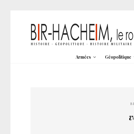
Armées
Géopolitique
B
v