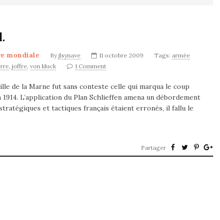
.
re mondiale
By
jlsynave
11 octobre 2009
Tags:
armée
rre
,
joffre
,
von kluck
1 Comment
ille de la Marne fut sans conteste celle qui marqua le coup
en 1914. L’application du Plan Schlieffen amena un débordement
ratégiques et tactiques français étaient erronés, il fallu le
Partager