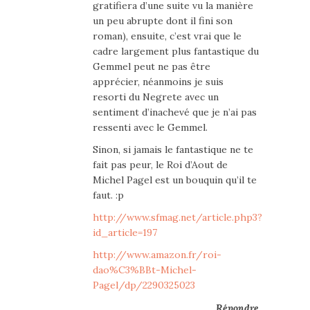
gratifiera d’une suite vu la manière
un peu abrupte dont il fini son
roman), ensuite, c’est vrai que le
cadre largement plus fantastique du
Gemmel peut ne pas être
apprécier, néanmoins je suis
resorti du Negrete avec un
sentiment d’inachevé que je n’ai pas
ressenti avec le Gemmel.
Sinon, si jamais le fantastique ne te
fait pas peur, le Roi d’Aout de
Michel Pagel est un bouquin qu’il te
faut. :p
http://www.sfmag.net/article.php3?
id_article=197
http://www.amazon.fr/roi-
dao%C3%BBt-Michel-
Pagel/dp/2290325023
Répondre