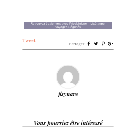
Retrouvez également avec
PriceMinister
:
Littérature
,
Voyages Dégriffés
Tweet
Partager
jlsynave
Vous pourriez être intéressé