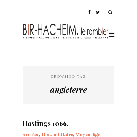
BROWSING TAG
angleterre
Hastings 1066.
Armées
,
Hist. militaire
,
Moyen-âge
,