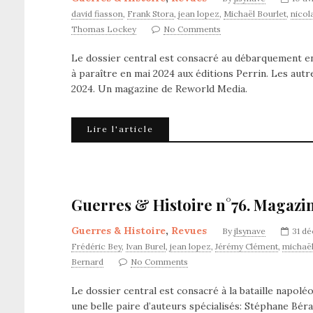
david fiasson
,
Frank Stora
,
jean lopez
,
Michaël Bourlet
,
nicol
Thomas Lockey
No Comments
Le dossier central est consacré au débarquement en
à paraître en mai 2024 aux éditions Perrin. Les autre
2024. Un magazine de Reworld Media.
Lire l'article
Guerres & Histoire n°76. Magazin
Guerres & Histoire
,
Revues
By
jlsynave
31 d
Frédéric Bey
,
Ivan Burel
,
jean lopez
,
Jérémy Clément
,
michaël
Bernard
No Comments
Le dossier central est consacré à la bataille napolé
une belle paire d’auteurs spécialisés: Stéphane Bér