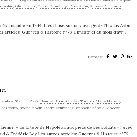
as aubin
,
Olivier Vece
,
Pierre Grumberg
,
Rémi Saou
,
Romain Mielcarek
,
 Normandie en 1944. Il est basé sur un ouvrage de Nicolas Aubin
s articles: Guerres & Histoire n°78. Bimestriel du mois d’avril
Partager
e.
écembre 2023
Tags:
Benoist Bihan
,
Charles Turquin
,
Chloé Masero
,
 cesaratto
,
michel bodin
,
Pierre Grumberg
,
stéphane béraud
,
Vincent
onienne: « de la tête de Napoléon aux pieds de ses soldats » ! Avec
aud & Frédéric Bey Les autres articles: Guerres & Histoire n°76.