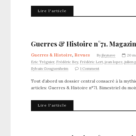
Lire l'article
Guerres & Histoire n°71. Magazin
Guerres & Histoire
,
Revues
By
jlsynave
20 m
Eric Tréguier
,
Frédéric Bey
,
Frédéric Lert
,
jean lopez
,
julien 
Sylvain Gouguenheim
1 Comment
Tout d’abord un dossier central consacré à la myth
articles: Guerres & Histoire n°71. Bimestriel du moi
Lire l'article