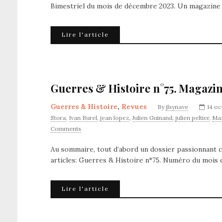
Bimestriel du mois de décembre 2023. Un magazine
Lire l'article
Guerres & Histoire n°75. Magazin
Guerres & Histoire
,
Revues
By
jlsynave
14 o
Stora
,
Ivan Burel
,
jean lopez
,
Julien Guinand
,
julien peltier
,
Max
Comments
Au sommaire, tout d’abord un dossier passionnant c
articles: Guerres & Histoire n°75. Numéro du mois
Lire l'article