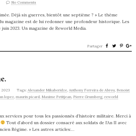
No Comments
rimée. Déjà six guerres, bientôt une septième ? » Le thème
rêt du magazine est de lui redonner une profondeur historique. Les
e juin 2023. Un magazine de Reworld Media.
Partager
e.
i 2023
Tags:
Alexander Mikaberidze
,
Anthony Ferreira de Abreu
,
Benoist
an lopez
,
maurin picard
,
Maxime Petitjean
,
Pierre Grumberg
,
reworld
x services pour tous les passionnés d’histoire militaire. Merci à
!
Tout d’abord un dossier consacré aux soldats de l’An II avec
’Ancien Régime. » Les autres articles:…