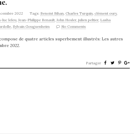
ne.
écembre 2022
Tags:
Benoist Bihan
,
Charles Turquin
,
clément oury
,
-luc leleu
,
Jean-Philippe Renault
,
John Hosler
,
julien peltier
,
Lasha
rdolle
,
Sylvain Gouguenheim
No Comments
e compose de quatre articles superbement illustrés: Les autres
mbre 2022.
Partager