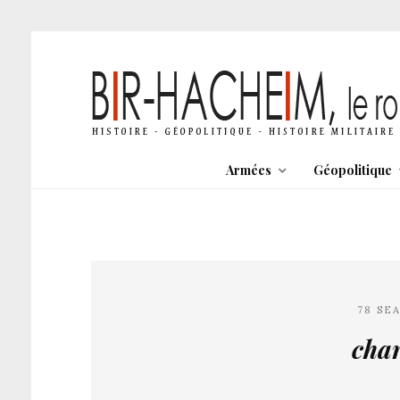
Armées
Géopolitique
78 SE
char