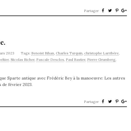
Partager
e.
ars 2023
Tags:
Benoist Bihan
,
Charles Turquin
,
christophe Larribère
,
peltier
,
Nicolas Richer
,
Pascale Desclos
,
Paul Bastier
,
Pierre Grumberg
,
ique Sparte antique avec Frédéric Bey à la manoeuvre: Les autres
s de février 2023.
Partager