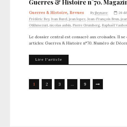
Guerres & Histoire n°70. Magazi
Guerres & Histoire
,
Revues
By
jlsynave
26 d
Frédéric Bey
,
Ivan Burel
,
jean lopez
,
Jean-François Brun
,
jean
Otkhmezuri
,
nicolas aubin
,
Pierre Grumberg
,
Raphaël Vaubou
Le dossier central est consacré aux croisades. Il s
articles: Guerres & Histoire n°70. Numéro de Déce
Lire l'article
1
2
3
…
9