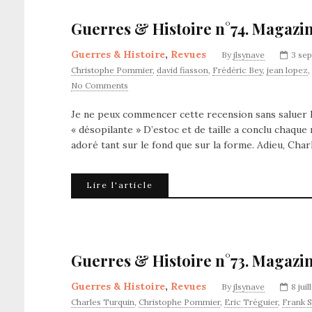
Guerres & Histoire n°74. Magazin
Guerres & Histoire
,
Revues
By
jlsynave
3 se
Christophe Pommier
,
david fiasson
,
Frédéric Bey
,
jean lopez
,
No Comments
Je ne peux commencer cette recension sans saluer le
« désopilante » D’estoc et de taille a conclu chaque
adoré tant sur le fond que sur la forme. Adieu, Cha
Lire l'article
Guerres & Histoire n°73. Magazin
Guerres & Histoire
,
Revues
By
jlsynave
8 jui
Charles Turquin
,
Christophe Pommier
,
Eric Tréguier
,
Frank S