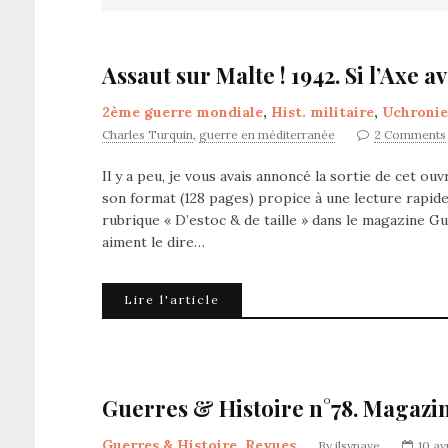
Assaut sur Malte ! 1942. Si l’Axe a
2ème guerre mondiale
,
Hist. militaire
,
Uchronie
Charles Turquin
,
guerre en méditerranée
2 Comments
Il y a peu, je vous avais annoncé la sortie de cet ou
son format (128 pages) propice à une lecture rapide
rubrique « D’estoc & de taille » dans le magazine 
aiment le dire…
Lire l'article
Guerres & Histoire n°78. Magazin
Guerres & Histoire
,
Revues
By
jlsynave
10 av