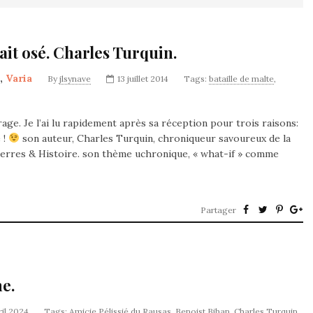
vait osé. Charles Turquin.
,
Varia
By
jlsynave
13 juillet 2014
Tags:
bataille de malte
,
vrage. Je l’ai lu rapidement après sa réception pour trois raisons:
 !
son auteur, Charles Turquin, chroniqueur savoureux de la
Guerres & Histoire. son thème uchronique, « what-if » comme
Partager
e.
ril 2024
Tags:
Amicie Pélissié du Rausas
,
Benoist Bihan
,
Charles Turquin
,