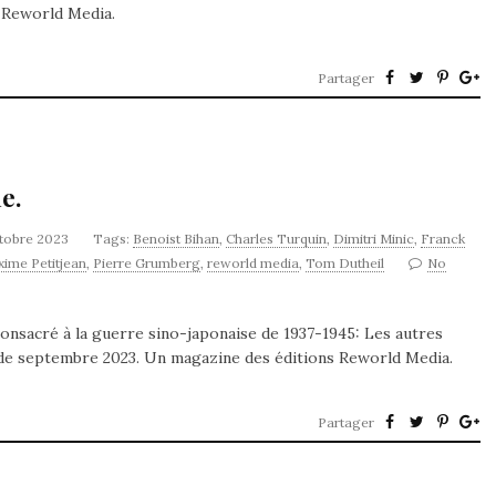
 Reworld Media.
Partager
e.
ctobre 2023
Tags:
Benoist Bihan
,
Charles Turquin
,
Dimitri Minic
,
Franck
ime Petitjean
,
Pierre Grumberg
,
reworld media
,
Tom Dutheil
No
onsacré à la guerre sino-japonaise de 1937-1945: Les autres
 de septembre 2023. Un magazine des éditions Reworld Media.
Partager