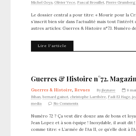
Michel Goya
,
Olivier Vece
,
Pascal Brouillet
,
Pierre Grumberg
Le dossier central a pour titre: « Mourir pour la C
s’inscrit bien sûr dans l’actualité mais tout l’inté
autres articles: Guerres & Histoire n°73. Numéro d
Lire l'article
Guerres & Histoire n°72. Magazin
Guerres & Histoire
,
Revues
By
jlsynave
6 ma
Bihan
,
bernard gainot
,
christophe Larribère
,
Fadi El Hage
,
je
media
No Comments
Numéro 72 ? Ça veut dire douze ans de bons et loyau
Jean Lopez et à son équipe ! Inoxydable, il avait dit 
comme titre: « L’armée de l’An II, ce qu’elle doit à l