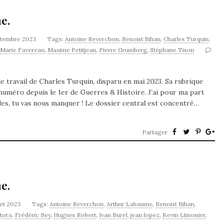
e.
ptembre 2023
Tags:
Antoine Reverchon
,
Benoist Bihan
,
Charles Turquin
,
Marie Favereau
,
Maxime Petitjean
,
Pierre Grumberg
,
Stéphane Tison
 travail de Charles Turquin, disparu en mai 2023. Sa rubrique
 numéro depuis le 1er de Guerres & Histoire. J’ai pour ma part
rles, tu vas nous manquer ! Le dossier central est concentré…
Partager
e.
llet 2023
Tags:
Antoine Reverchon
,
Arthur Labaume
,
Benoist Bihan
,
tora
,
Frédéric Bey
,
Hugues Robert
,
Ivan Burel
,
jean lopez
,
Kevin Limonier
,