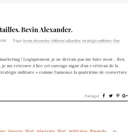
tailles. Bevin Alexander.
2018
Tags:
bevin alexander
,
éditions tallandier
,
stratégie militaire
,
Sun
 marketing ! Logiquement, je ne devrais pas me faire avoir… Ben,
 je me retrouve à lire cet ouvrage signé d’un « vétéran de la
stratégie militaire » comme l’annonce la quatrième de couverture
Partager
que
,
Guerre
,
Hist. générale
,
Hist. militaire
,
Rwanda
By