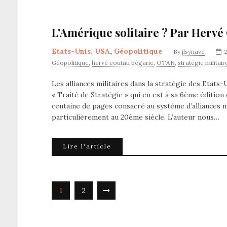
L'Amérique solitaire ? Par Hervé
Etats-Unis, USA
,
Géopolitique
By
jlsynave
2
Géopolitique
,
hervé coutau bégarie
,
OTAN
,
stratégie militair
Les alliances militaires dans la stratégie des Eta
« Traité de Stratégie » qui en est à sa 6ème édition
centaine de pages consacré au système d’alliances m
particulièrement au 20ème siècle. L’auteur nous…
Lire l'article
1
2