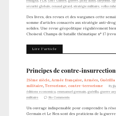
fellagha
,
FLN
,
GMT Games
,
guerre
,
jacky alaux
,
labyrinth
,
op
sécurité globale
,
renaud girard
,
stratégie militaire
,
volko ruh
Des livres, des revues et des wargames cette semai
somme d’articles consacrés aux stratégie anti-drog
solides. Une revue géopolitique régulièrement bie
Choiseul. Champs de bataille thématique n° 17 (revu
Lire l'article
Principes de contre-insurrection
21ème siècle
,
Armée française
,
Armées
,
Guérilla
militaire
,
Terrorisme, contre-terrorisme
By
jl
éditions economica
,
emmanuel germain
,
guérilla
,
guerre as
militaire
No Comments
Un ouvrage indispensable pour comprendre la résolu
Germain et Le Nen sont des praticiens de la guerre 