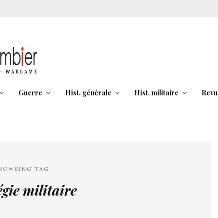
Guerre
Hist. générale
Hist. militaire
Revu
ROWSING TAG
égie militaire