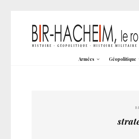
Armées
Géopolitique
B
strat