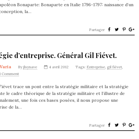
Napoléon Bonaparte: Bonaparte en Italie 1796-1797: naissance d’un
 conception, la…
Partager
tégie d’entreprise. Général Gil Fiévet.
Varia
By
jlsynave
4 avril 2012
Tags:
Entreprise
,
gil fiévet
,
1 Comment
évet trace un pont entre la stratégie militaire et la stratégie
e le cadre théorique de la stratégie militaire et l’illustre de
nalement, une fois ces bases posées, il nous propose une
rise de la…
Partager