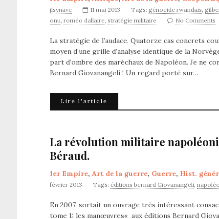
jlsynave
11 mai 2013
Tags:
génocide rwandais
,
gilbe
onu
,
roméo dallaire
,
stratégie militaire
No Comments
La stratégie de l’audace. Quatorze cas concrets couv
moyen d’une grille d’analyse identique de la Norvèg
part d’ombre des maréchaux de Napoléon. Je ne conna
Bernard Giovanangeli ! Un regard porté sur…
Lire l'article
La révolution militaire napoléoni
Béraud.
1er Empire
,
Art de la guerre
,
Guerre
,
Hist. génér
février 2013
Tags:
éditions bernard Giovanangeli
,
napolé
En 2007, sortait un ouvrage très intéressant consa
tome 1: les manœuvres« aux éditions Bernard Giovan