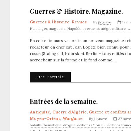
Guerres & Histoire. Magazine.
Guerres & Histoire
,
Revues
By
jlsynave
18 ma
Henninger
,
magazine
,
Napoléon
,
revue
,
stratégie militaire
,
w
En cette fin mars va sortir un nouveau magazine trim
rédacteur en chef est Jean Lopez, bien connu pour
russe (Stalingrad, Koursk et Berlin – tous édités c
accrocheur sur la forme et le fond comme…
Lire l'article
Entrées de la semaine.
Antiquité
,
Guerre d'Algérie
,
Guerre et conflits a
Moyen-Orient
,
Wargame
By
jlsynave
27 nov
bataille thématique
,
drogue
,
éditions Choiseul
,
éditions fran