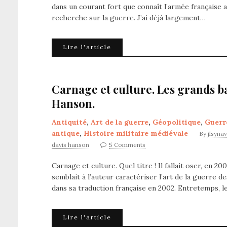
dans un courant fort que connaît l’armée française a
recherche sur la guerre. J’ai déjà largement…
Lire l'article
Carnage et culture. Les grands bat
Hanson.
Antiquité
,
Art de la guerre
,
Géopolitique
,
Guerr
antique
,
Histoire militaire médiévale
By
jlsyna
davis hanson
5 Comments
Carnage et culture. Quel titre ! Il fallait oser, en 20
semblait à l’auteur caractériser l’art de la guerre 
dans sa traduction française en 2002. Entretemps, l
Lire l'article