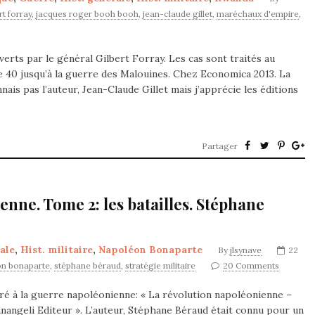
rt forray
,
jacques roger booh booh
,
jean-claude gillet
,
maréchaux d'empire
,
erts par le général Gilbert Forray. Les cas sont traités au
e 40 jusqu’à la guerre des Malouines. Chez Economica 2013. La
is pas l’auteur, Jean-Claude Gillet mais j’apprécie les éditions
Partager
enne. Tome 2: les batailles. Stéphane
ale
,
Hist. militaire
,
Napoléon Bonaparte
By
jlsynave
22
on bonaparte
,
stéphane béraud
,
stratégie militaire
20 Comments
cré à la guerre napoléonienne: « La révolution napoléonienne –
angeli Editeur ». L’auteur, Stéphane Béraud était connu pour un