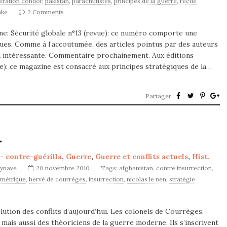
eration condor
,
pakistan
,
parachutistes
,
principes de la guerre
,
recue
nke
2 Comments
ne: Sécurité globale n°13 (revue): ce numéro comporte une
ues. Comme à l’accoutumée, des articles pointus par des auteurs
n intéressante. Commentaire prochainement. Aux éditions
e): ce magazine est consacré aux principes stratégiques de la…
Partager
.
 - contre-guérilla
,
Guerre
,
Guerre et conflits actuels
,
Hist.
synave
20 novembre 2010
Tags:
afghanistan
,
contre insurrection
,
ymétrique
,
hervé de courrèges
,
insurrection
,
nicolas le nen
,
stratégie
tion des conflits d’aujourd’hui. Les colonels de Courrèges,
mais aussi des théoriciens de la guerre moderne. Ils s’inscrivent