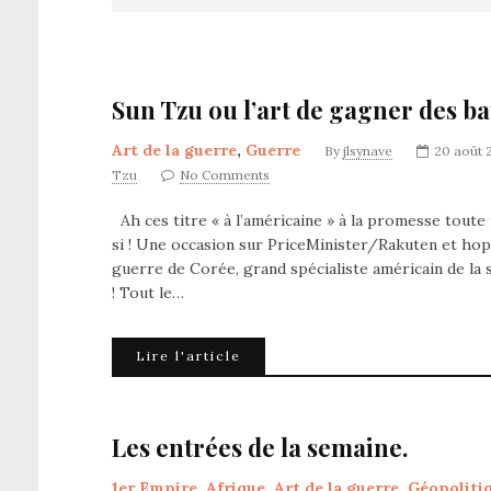
Sun Tzu ou l’art de gagner des ba
Art de la guerre
,
Guerre
By
jlsynave
20 août 
Tzu
No Comments
Ah ces titre « à l’américaine » à la promesse toute
si ! Une occasion sur PriceMinister/Rakuten et hop,
guerre de Corée, grand spécialiste américain de la 
! Tout le…
Lire l'article
Les entrées de la semaine.
1er Empire
,
Afrique
,
Art de la guerre
,
Géopoliti