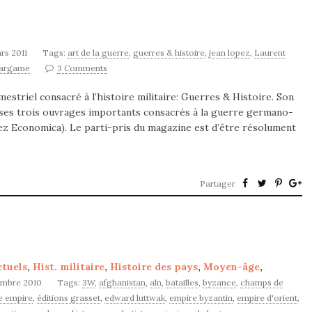
rs 2011
Tags:
art de la guerre
,
guerres & histoire
,
jean lopez
,
Laurent
argame
3 Comments
estriel consacré à l’histoire militaire: Guerres & Histoire. Son
 ses trois ouvrages importants consacrés à la guerre germano-
hez Economica). Le parti-pris du magazine est d’être résolument
Partager
ctuels
,
Hist. militaire
,
Histoire des pays
,
Moyen-âge
,
embre 2010
Tags:
3W
,
afghanistan
,
aln
,
batailles
,
byzance
,
champs de
ce empire
,
éditions grasset
,
edward luttwak
,
empire byzantin
,
empire d'orient
,