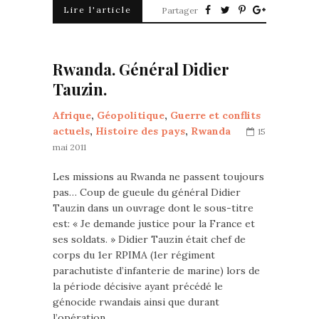
Lire l'article
Partager
Rwanda. Général Didier
Tauzin.
Afrique
,
Géopolitique
,
Guerre et conflits
actuels
,
Histoire des pays
,
Rwanda
15
mai 2011
Les missions au Rwanda ne passent toujours
pas… Coup de gueule du général Didier
Tauzin dans un ouvrage dont le sous-titre
est: « Je demande justice pour la France et
ses soldats. » Didier Tauzin était chef de
corps du 1er RPIMA (1er régiment
parachutiste d’infanterie de marine) lors de
la période décisive ayant précédé le
génocide rwandais ainsi que durant
l’opération…