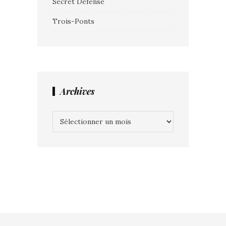
Secret Défense
Trois-Ponts
Archives
Archives