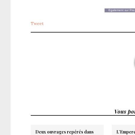
Egalement sur
Pric
Tweet
Vous pou
Deux ouvrages repérés dans
L’Empereu