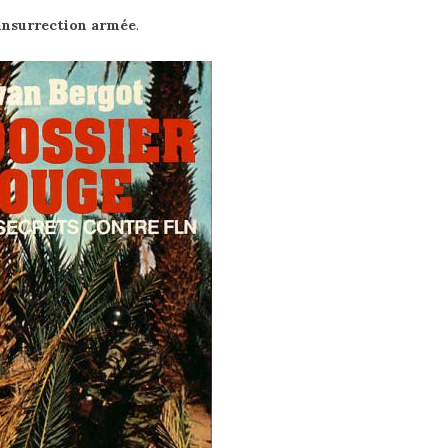
 insurrection armée
.