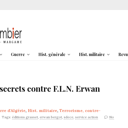
Guerre
Hist. générale
Hist. militaire
Revu
 secrets contre F.L.N. Erwan
rre d'Algérie
,
Hist. militaire
,
Terrorisme, contre-
Tags:
éditions grasset
,
erwan bergot
,
sdece
,
service action
No