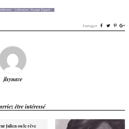
eMinister
:
Littérature
,
Voyage Egypte
Partager
jlsynave
rriez être intéressé
r Julien ou le rêve