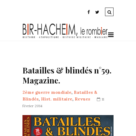
Batailles & blindés n°59.
Magazine.
2ème guerre mondiale
,
Batailles &
Blindés
,
Hist. militaire
,
Revues
11
février 2014