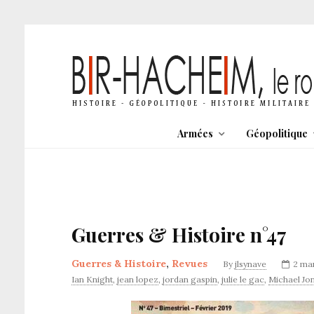
Armées
Géopolitique
Guerres & Histoire n°47
Guerres & Histoire
,
Revues
By
jlsynave
2 ma
Ian Knight
,
jean lopez
,
jordan gaspin
,
julie le gac
,
Michael Jo