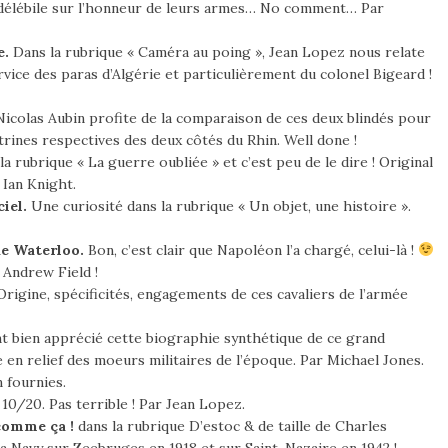
indélébile sur l’honneur de leurs armes… No comment… Par
e.
Dans la rubrique « Caméra au poing », Jean Lopez nous relate
ice des paras d’Algérie et particulièrement du colonel Bigeard !
icolas Aubin profite de la comparaison de ces deux blindés pour
ctrines respectives des deux côtés du Rhin. Well done !
a rubrique « La guerre oubliée » et c’est peu de le dire ! Original
 Ian Knight.
iel.
Une curiosité dans la rubrique « Un objet, une histoire ».
de Waterloo.
Bon, c’est clair que Napoléon l’a chargé, celui-là !
 Andrew Field !
rigine, spécificités, engagements de ces cavaliers de l’armée
nt bien apprécié cette biographie synthétique de ce grand
en relief des moeurs militaires de l’époque. Par Michael Jones.
 fournies.
0/20. Pas terrible ! Par Jean Lopez.
 comme ça !
dans la rubrique D’estoc & de taille de Charles