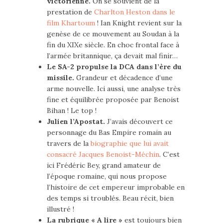
victorienne.
On se souvient de la
prestation de
Charlton Heston dans le
film Khartoum
! Ian Knight revient sur la
genèse de ce mouvement au Soudan à la
fin du XIXe siècle. En choc frontal face à
l’armée britannique, ça devait mal finir…
Le SA-2 propulse la DCA dans l’ère du
missile.
Grandeur et décadence d’une
arme nouvelle. Ici aussi, une analyse très
fine et équilibrée proposée par Benoist
Bihan ! Le top !
Julien l’Apostat.
J’avais découvert ce
personnage du Bas Empire romain au
travers de la
biographie que lui avait
consacré Jacques Benoist-Méchin
. C’est
ici Frédéric Bey, grand amateur de
l’époque romaine, qui nous propose
l’histoire de cet empereur improbable en
des temps si troublés. Beau récit, bien
illustré !
La rubrique « A lire »
est toujours bien