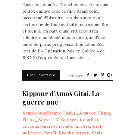
Huis-clos blindé… Franchement, je me suis
plutôt ennuyé avec ce film. Avant tout,
passionné d’histoire, je suis toujours à la
recherche de l’authenticité historique. Bon,
et bien là, on part d’une situation très
« limite »: un blindé unique en appui d’une
unité de paras progressant au Liban Sud
lors de l’ « Opération Paix en Galilée » de
1982. Si l’approche du huis-clos…
Lire l'article
Partager
Kippour d’Amos Gitai. La
guerre nue.
Armée israélienne Tsahal
,
Armées
,
Films
,
Films_Séries TV
,
Guerre et conflits
actuels
,
Guerres israélo-arabes
,
Hist.
militaire
,
Israël
,
Proche orient
,
Varia