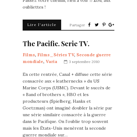
Passez votre chemin, rien à voir !!! Zou, aux
oubliettes !
Lire l'article
Partager
The Pacific. Serie TV.
Films
,
Films_Séries TV
,
Seconde guerre
mondiale
,
Varia
3 septembre 2010
En cette rentrée, Canal + diffuse cette série
consacrée aux « leathernecks » du US
Marine Corps (USMC). Devant le succès de
« Band of brothers », HBO et les
producteurs (Spielberg, Hanks et
Goetzman) ont imaginé doubler la série par
une série similaire consacrée à la guerre
dans le Pacifique. On l’oublie trop souvent
mais les États-Unis menèrent la seconde
guerre mondiale sur…