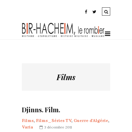
Films
Djinns. Film.
Films
,
Films_Séries TV
,
Guerre d'Algérie
,
Varia
3 décembre 2011