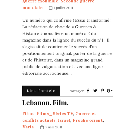
guerre mondiale
,
Seconde guerre
mondiale
1 juillet 2011
Un numéro qui confirme ! Essai transformé !
La rédaction de choc de « Guerres &
Histoire » nous livre un numéro 2 du
magazine dans la lignée du succès du n°1 ! Il
s’agissait de confirmer le succès d’un
positionnement original: parler de la guerre
et de l’histoire, dans un magazine grand
public de vulgarisation et avec une ligne
éditoriale accrocheuse….
Lire l'article
Partager
Lebanon. Film.
Films
,
Films_Séries TV
,
Guerre et
conflits actuels
,
Israël
,
Proche orient
,
Varia
7 mai 2011