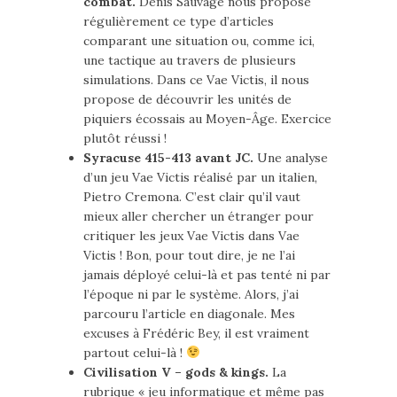
combat.
Denis Sauvage nous propose
régulièrement ce type d’articles
comparant une situation ou, comme ici,
une tactique au travers de plusieurs
simulations. Dans ce Vae Victis, il nous
propose de découvrir les unités de
piquiers écossais au Moyen-Âge. Exercice
plutôt réussi !
Syracuse 415-413 avant JC.
Une analyse
d’un jeu Vae Victis réalisé par un italien,
Pietro Cremona. C’est clair qu’il vaut
mieux aller chercher un étranger pour
critiquer les jeux Vae Victis dans Vae
Victis ! Bon, pour tout dire, je ne l’ai
jamais déployé celui-là et pas tenté ni par
l’époque ni par le système. Alors, j’ai
parcouru l’article en diagonale. Mes
excuses à Frédéric Bey, il est vraiment
partout celui-là !
Civilisation V – gods & kings.
La
rubrique « jeu informatique et même pas