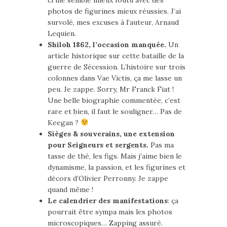
ci me semble mieux foutu avec des
photos de figurines mieux réussies. J’ai
survolé, mes excuses à l’auteur, Arnaud
Lequien.
Shiloh 1862, l’occasion manquée.
Un
article historique sur cette bataille de la
guerre de Sécession. L’histoire sur trois
colonnes dans Vae Victis, ça me lasse un
peu. Je zappe. Sorry, Mr Franck Fiat !
Une belle biographie commentée, c’est
rare et bien, il faut le souligner… Pas de
Keegan ?
Sièges & souverains, une extension
pour Seigneurs et sergents.
Pas ma
tasse de thé, les figs. Mais j’aime bien le
dynamisme, la passion, et les figurines et
décors d’Olivier Perronny. Je zappe
quand même !
Le calendrier des manifestations
: ça
pourrait être sympa mais les photos
microscopiques… Zapping assuré.