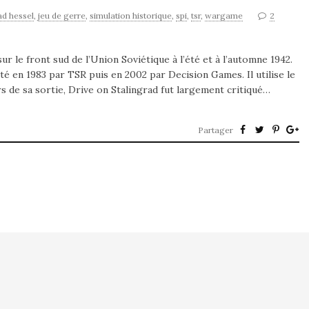
ad hessel
,
jeu de gerre
,
simulation historique
,
spi
,
tsr
,
wargame
2
r le front sud de l’Union Soviétique à l’été et à l’automne 1942.
ité en 1983 par TSR puis en 2002 par Decision Games. Il utilise le
 de sa sortie, Drive on Stalingrad fut largement critiqué…
Partager