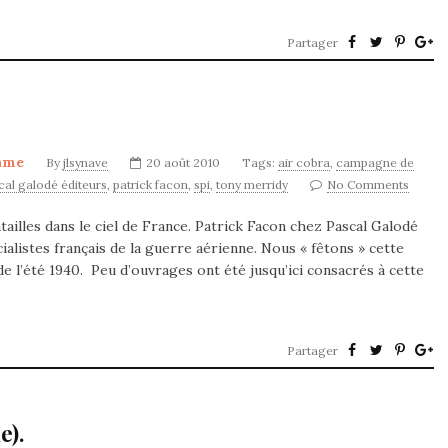
Partager
ame
By
jlsynave
20 août 2010
Tags:
air cobra
,
campagne de
cal galodé éditeurs
,
patrick facon
,
spi
,
tony merridy
No Comments
illes dans le ciel de France. Patrick Facon chez Pascal Galodé
ialistes français de la guerre aérienne. Nous « fêtons » cette
e l’été 1940. Peu d’ouvrages ont été jusqu’ici consacrés à cette
Partager
e).