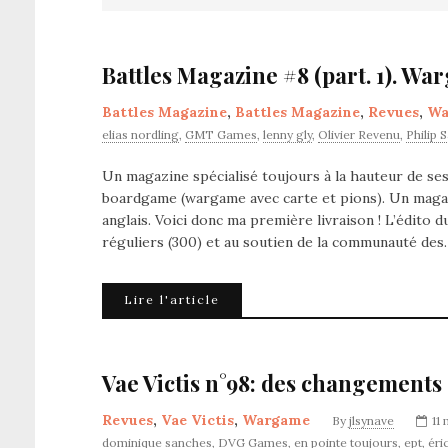
Battles Magazine #8 (part. 1). Wa
Battles Magazine
,
Battles Magazine
,
Revues
,
Wa
elias nordling
,
GMT Games
,
lenny gly
,
Olivier Revenu
,
Philip 
Un magazine spécialisé toujours à la hauteur de 
boardgame (wargame avec carte et pions). Un magaz
anglais. Voici donc ma première livraison ! L’édito d
réguliers (300) et au soutien de la communauté de
Lire l'article
Vae Victis n°98: des changements ! 
Revues
,
Vae Victis
,
Wargame
By
jlsynave
11 
dominique sanches
,
DVG Games
,
en pointe toujours
,
ept
,
éri