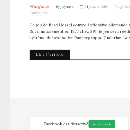
Wargame
By
jlsynave
31 janvier 2010
Tags:
br
Comments
Ce jeu de Brad Hessel couvre l’offensive allemande su
Sorti initialement en 1977 chez SPI, le jeu sera rééd
système du best seller Panzergruppe Guderian. Lors
Lire l'article
Facebook est désactivé
Autoriser