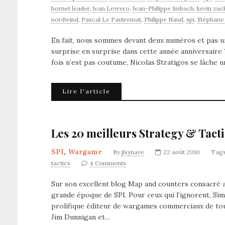
hornet leader
,
Jean Levrero
,
Jean-Philippe Imbach
,
kevin zuc
nordwind
,
Pascal Le Pautremat
,
Philippe Naud
,
spi
,
Stéphane
En fait, nous sommes devant deux numéros et pas un
surprise en surprise dans cette année anniversaire
fois n’est pas coutume, Nicolas Stratigos se lâche u
Lire l'article
Les 20 meilleurs Strategy & Tact
SPI
,
Wargame
By
jlsynave
22 août 2010
Tag
tactics
4 Comments
Sur son excellent blog Map and counters consacré 
grande époque de SPI. Pour ceux qui l’ignorent, Simul
prolifique éditeur de wargames commerciaux de tou
Jim Dunnigan et…