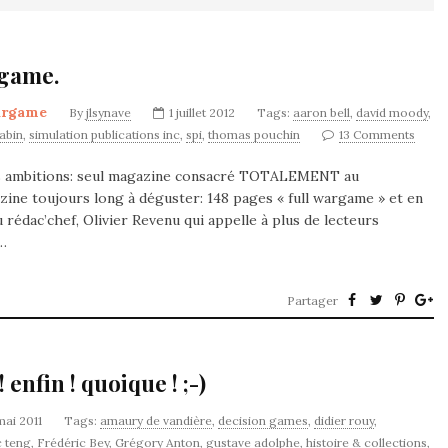
rgame.
rgame
By
jlsynave
1 juillet 2012
Tags:
aaron bell
,
david moody
,
Sabin
,
simulation publications inc
,
spi
,
thomas pouchin
13 Comments
ses ambitions: seul magazine consacré TOTALEMENT au
ine toujours long à déguster: 148 pages « full wargame » et en
u rédac’chef, Olivier Revenu qui appelle à plus de lecteurs
s…
Partager
enfin ! quoique ! ;-)
mai 2011
Tags:
amaury de vandière
,
decision games
,
didier rouy
,
c teng
,
Frédéric Bey
,
Grégory Anton
,
gustave adolphe
,
histoire & collections
,