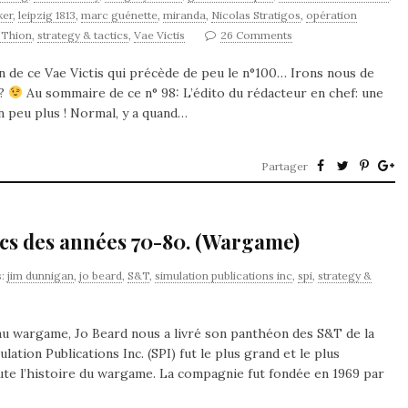
ker
,
leipzig 1813
,
marc guénette
,
miranda
,
Nicolas Stratigos
,
opération
 Thion
,
strategy & tactics
,
Vae Victis
26 Comments
 de ce Vae Victis qui précède de peu le n°100… Irons nous de
 ?
Au sommaire de ce n° 98: L’édito du rédacteur en chef: une
n peu plus ! Normal, y a quand…
Partager
ics des années 70-80. (Wargame)
s:
jim dunnigan
,
jo beard
,
S&T
,
simulation publications inc
,
spi
,
strategy &
au wargame, Jo Beard nous a livré son panthéon des S&T de la
ation Publications Inc. (SPI) fut le plus grand et le plus
te l’histoire du wargame. La compagnie fut fondée en 1969 par