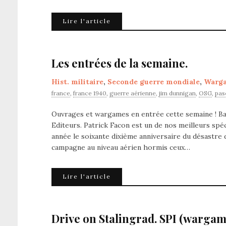
Lire l'article
Les entrées de la semaine.
Hist. militaire
,
Seconde guerre mondiale
,
Warg
france
,
france 1940
,
guerre aérienne
,
jim dunnigan
,
OSG
,
pas
Ouvrages et wargames en entrée cette semaine ! Bata
Editeurs. Patrick Facon est un de nos meilleurs spéc
année le soixante dixième anniversaire du désastre d
campagne au niveau aérien hormis ceux…
Lire l'article
Drive on Stalingrad. SPI (wargam