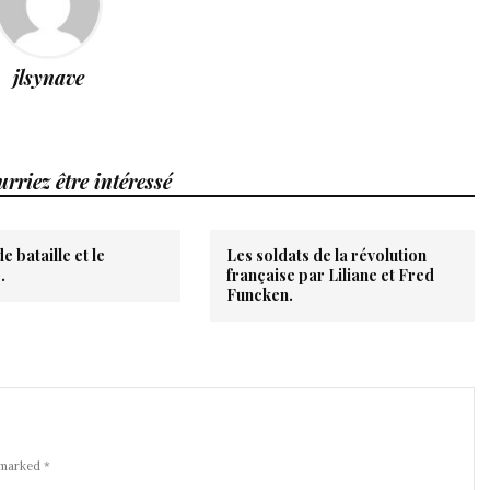
jlsynave
rriez être intéressé
 bataille et le
Les soldats de la révolution
.
française par Liliane et Fred
Funcken.
 marked *