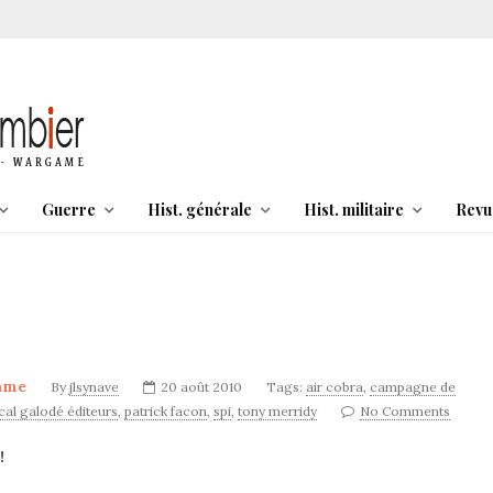
Guerre
Hist. générale
Hist. militaire
Revu
ame
By
jlsynave
20 août 2010
Tags:
air cobra
,
campagne de
cal galodé éditeurs
,
patrick facon
,
spi
,
tony merridy
No Comments
!