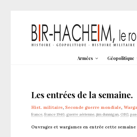
Armées
Géopolitique
Les entrées de la semaine.
Hist. militaire
,
Seconde guerre mondiale
,
Warg
france
,
france 1940
,
guerre aérienne
,
jim dunnigan
,
OSG
,
pas
Ouvrages et wargames en entrée cette semaine 