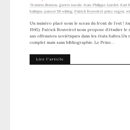
78.sturm division
,
guerre navale
,
Jean-Philippe Liardet
,
Karl 
baltique
,
panzer SS wiking
,
Patrick Rouveirol
,
prinz eugen
,
wi
Un numéro placé sous le sceau du front de l’est ! A
1945): Patrick Rouveirol nous propose d’étudier le
aux offensives soviétiques dans les états baltes.Un 
complet mais sans bibliographie. Le Prinz…
Lire l'article