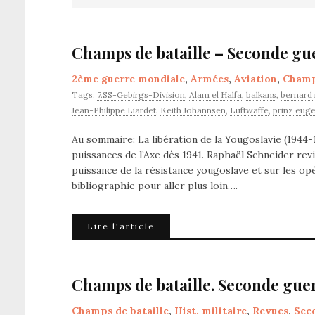
Champs de bataille – Seconde gue
2ème guerre mondiale
,
Armées
,
Aviation
,
Champs
Tags:
7.SS-Gebirgs-Division
,
Alam el Halfa
,
balkans
,
bernard
Jean-Philippe Liardet
,
Keith Johannsen
,
Luftwaffe
,
prinz eug
Au sommaire: La libération de la Yougoslavie (1944-
puissances de l’Axe dès 1941. Raphaël Schneider rev
puissance de la résistance yougoslave et sur les op
bibliographie pour aller plus loin….
Lire l'article
Champs de bataille. Seconde guer
Champs de bataille
,
Hist. militaire
,
Revues
,
Sec