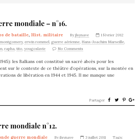
rre mondiale – n°16.
 de bataille
,
Hist. militaire
By
jlsynave
1 février 2012
 montgomery
,
erwin rommel
,
guerre aérienne
,
Hans-Joachim Marseille
,
en
,
rapha
,
tito
,
yougoslavie
No Comments
1945): les Balkans ont constitué un sacré abcès pour les
ient sur le contexte de ce théâtre d’opérations, sur la montée en
érations de libération en 1944 et 1945. Il me manque une
Partager
re mondiale n°12.
onde guerre mondiale
By
jlsynave
3 juillet 2011
Tags: