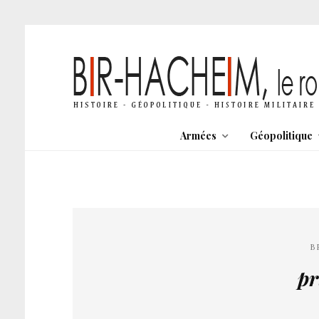
Armées
Géopolitique
B
pr