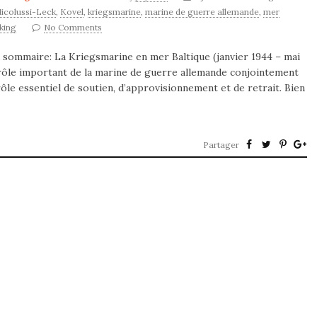
Nicolussi-Leck
,
Kovel
,
kriegsmarine
,
marine de guerre allemande
,
mer
king
No Comments
u sommaire: La Kriegsmarine en mer Baltique (janvier 1944 – mai
 rôle important de la marine de guerre allemande conjointement
rôle essentiel de soutien, d’approvisionnement et de retrait. Bien
Partager