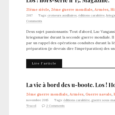
Los ! hors-série n°15. Magazine.
21ème siècle
,
2ème guerre mondiale
,
Armées
,
Hi
2017
Tags:
croiseurs auxiliaires
,
éditions caraktère
,
krieg
Comments
Deux sujet passionnants: Tout d’abord, Luc Vangansb
kriegsmarine durant la seconde guerre mondiale. Il
par un rappel des opérations conduites durant la 1
préparation (je devrais dire l’impréparation) des u
Lire l'article
La vie à bord des u-boote. Los ! H
2ème guerre mondiale
,
Armées
,
Guerre navale
,
novembre 2015
Tags:
éditions caraktère
,
guerre sous-ma
Tracol
2 Comments