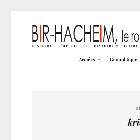
Armées
Géopolitique
B
kr