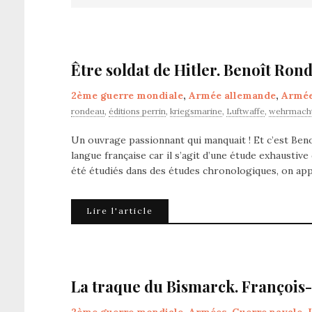
Être soldat de Hitler. Benoît Ron
2ème guerre mondiale
,
Armée allemande
,
Armé
rondeau
,
éditions perrin
,
kriegsmarine
,
Luftwaffe
,
wehrmach
Un ouvrage passionnant qui manquait ! Et c’est Benoî
langue française car il s’agit d’une étude exhaustiv
été étudiés dans des études chronologiques, on appr
Lire l'article
La traque du Bismarck. François