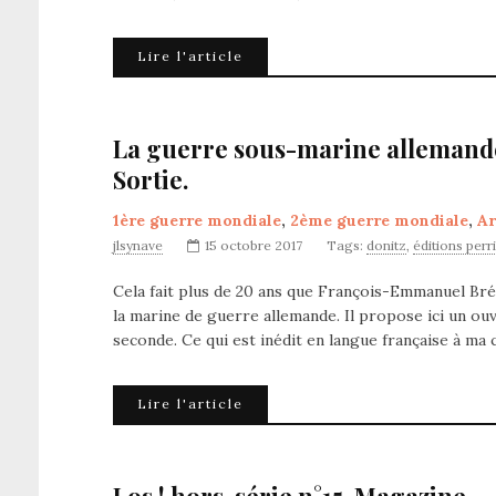
Lire l'article
La guerre sous-marine allemande
Sortie.
1ère guerre mondiale
,
2ème guerre mondiale
,
Ar
jlsynave
15 octobre 2017
Tags:
donitz
,
éditions perr
Cela fait plus de 20 ans que François-Emmanuel Bré
la marine de guerre allemande. Il propose ici un ou
seconde. Ce qui est inédit en langue française à ma 
Lire l'article