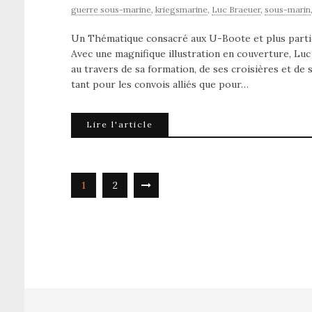
guerre sous-marine
,
kriegsmarine
,
Luc Braeuer
,
sous-marin
Un Thématique consacré aux U-Boote et plus parti
Avec une magnifique illustration en couverture, L
au travers de sa formation, de ses croisières et de 
tant pour les convois alliés que pour…
Lire l'article
1
2