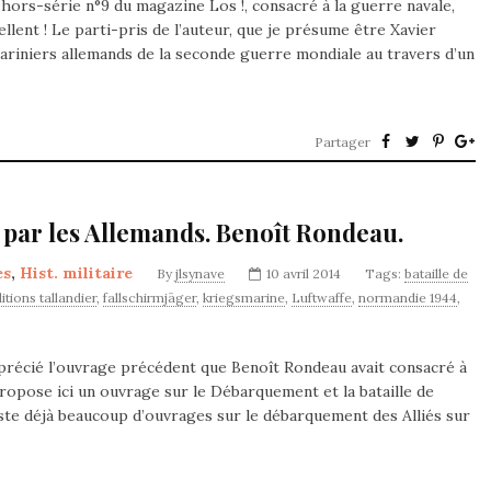
 hors-série n°9 du magazine Los !, consacré à la guerre navale,
lent ! Le parti-pris de l’auteur, que je présume être Xavier
mariniers allemands de la seconde guerre mondiale au travers d’un
Partager
 par les Allemands. Benoît Rondeau.
es
,
Hist. militaire
By
jlsynave
10 avril 2014
Tags:
bataille de
itions tallandier
,
fallschirmjäger
,
kriegsmarine
,
Luftwaffe
,
normandie 1944
,
précié l’ouvrage précédent que Benoît Rondeau avait consacré à
propose ici un ouvrage sur le Débarquement et la bataille de
xiste déjà beaucoup d’ouvrages sur le débarquement des Alliés sur