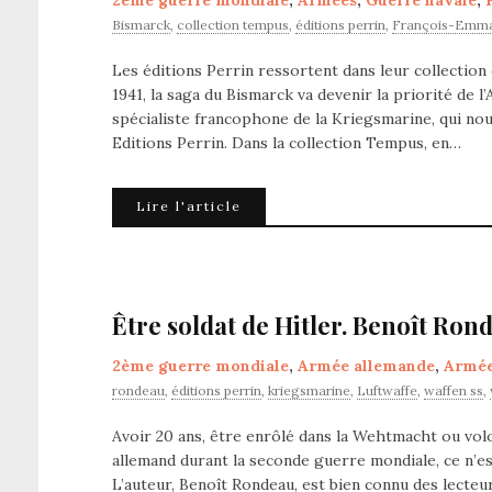
2ème guerre mondiale
,
Armées
,
Guerre navale
,
Bismarck
,
collection tempus
,
éditions perrin
,
François-Emma
Les éditions Perrin ressortent dans leur collection
1941, la saga du Bismarck va devenir la priorité de 
spécialiste francophone de la Kriegsmarine, qui nous
Editions Perrin. Dans la collection Tempus, en…
Lire l'article
Être soldat de Hitler. Benoît Rond
2ème guerre mondiale
,
Armée allemande
,
Armé
rondeau
,
éditions perrin
,
kriegsmarine
,
Luftwaffe
,
waffen ss
,
Avoir 20 ans, être enrôlé dans la Wehtmacht ou volo
allemand durant la seconde guerre mondiale, ce n’es
L’auteur, Benoît Rondeau, est bien connu des lecteu