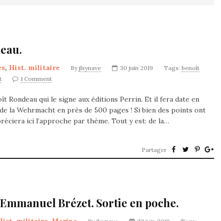
deau.
es
,
Hist. militaire
By
jlsynave
30 juin 2019
Tags:
benoît
t
1 Comment
t Rondeau qui le signe aux éditions Perrin. Et il fera date en
e de la Wehrmacht en près de 500 pages ! Si bien des points ont
éciera ici l’approche par thème. Tout y est: de la…
Partager
-Emmanuel Brézet. Sortie en poche.