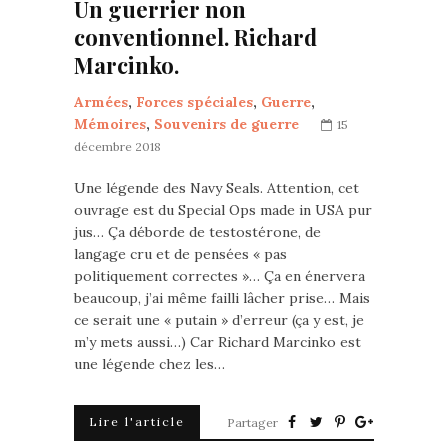
Un guerrier non
conventionnel. Richard
Marcinko.
Armées
,
Forces spéciales
,
Guerre
,
Mémoires
,
Souvenirs de guerre
15
décembre 2018
Une légende des Navy Seals. Attention, cet
ouvrage est du Special Ops made in USA pur
jus… Ça déborde de testostérone, de
langage cru et de pensées « pas
politiquement correctes »… Ça en énervera
beaucoup, j’ai même failli lâcher prise… Mais
ce serait une « putain » d’erreur (ça y est, je
m’y mets aussi…) Car Richard Marcinko est
une légende chez les…
Lire l'article
Partager