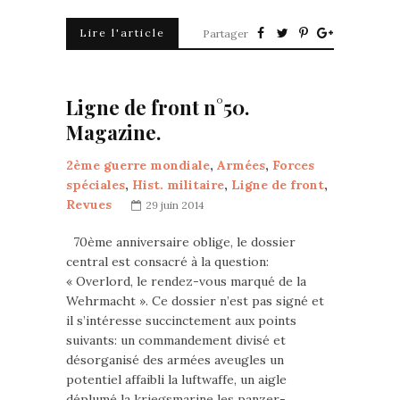
Lire l'article
Partager
Ligne de front n°50.
Magazine.
2ème guerre mondiale
,
Armées
,
Forces
spéciales
,
Hist. militaire
,
Ligne de front
,
Revues
29 juin 2014
70ème anniversaire oblige, le dossier
central est consacré à la question:
« Overlord, le rendez-vous marqué de la
Wehrmacht ». Ce dossier n’est pas signé et
il s’intéresse succinctement aux points
suivants: un commandement divisé et
désorganisé des armées aveugles un
potentiel affaibli la luftwaffe, un aigle
déplumé la kriegsmarine les panzer-