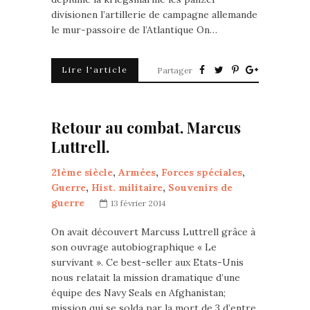
divisionen l’artillerie de campagne allemande
le mur-passoire de l’Atlantique On…
Lire l'article
Partager
Retour au combat. Marcus
Luttrell.
21ème siècle
,
Armées
,
Forces spéciales
,
Guerre
,
Hist. militaire
,
Souvenirs de
guerre
13 février 2014
On avait découvert Marcuss Luttrell grâce à
son ouvrage autobiographique « Le
survivant ». Ce best-seller aux Etats-Unis
nous relatait la mission dramatique d’une
équipe des Navy Seals en Afghanistan;
mission qui se solda par la mort de 3 d’entre