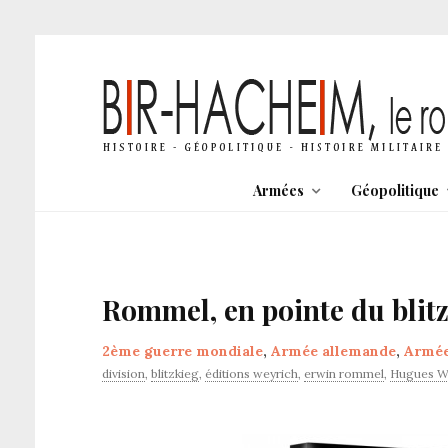
Armées
Géopolitique
Rommel, en pointe du blit
2ème guerre mondiale
,
Armée allemande
,
Armé
division
,
blitzkieg
,
éditions weyrich
,
erwin rommel
,
Hugues W