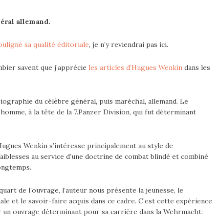
éral allemand.
ouligné sa qualité éditoriale
, je n’y reviendrai pas ici.
ombier savent que j’apprécie
les articles d’Hugues Wenkin
dans les
 biographie du célèbre général, puis maréchal, allemand. Le
mme, à la tête de la 7.Panzer Division, qui fut déterminant
 Hugues Wenkin s’intéresse principalement au style de
faiblesses au service d’une doctrine de combat blindé et combiné
longtemps.
uart de l’ouvrage, l’auteur nous présente la jeunesse, le
le et le savoir-faire acquis dans ce cadre. C’est cette expérience
ier un ouvrage déterminant pour sa carrière dans la Wehrmacht: