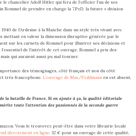
le chancelier Adolf Hitler qui fera de l’officier l’un de ses
in Rommel de prendre en charge la 7.PzD, la future « division
 1940 de l’Ardenne à la Manche dans un style très vivant avec
s mettant en valeur la dimension disruptive générée par le
ent sur les carnets de Rommel pour illustrer ses décisions et
là l’essentiel de l’intérêt de cet ouvrage. Rommel a pris des
 mais qui auraient aussi pu mal tourner.
 l’importance des témoignages, côté français et non du côté
et très francophone.
L’ouvrage de Mas/Feildmann
en est absent,
e la bataille de France. Si on ajoute à ça, la qualité éditoriale
i mérite toute l’attention des passionnés de la seconde guerre
 Amazon. Vous le trouverez peut-être dans votre librairie locale
vend directement en ligne
. 32 € pour un ouvrage de cette qualité,