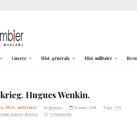
Guerre
Hist. générale
Hist. militaire
Revu
zkrieg. Hugues Wenkin.
es
,
Hist. militaire
By
jlsynave
12 mars 2016
Tags:
7 Pz
enkin
,
panzer division
3 Comments