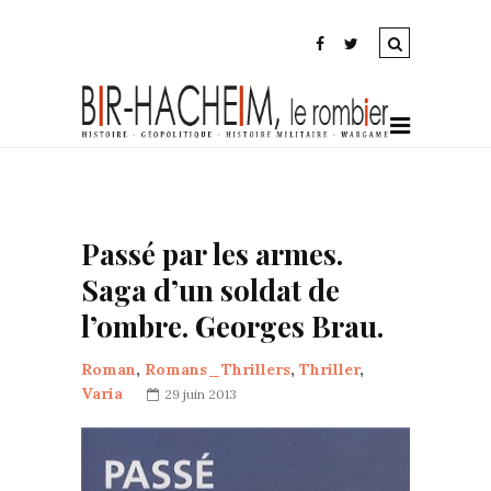
Passé par les armes.
Saga d’un soldat de
l’ombre. Georges Brau.
Roman
,
Romans_Thrillers
,
Thriller
,
Varia
29 juin 2013