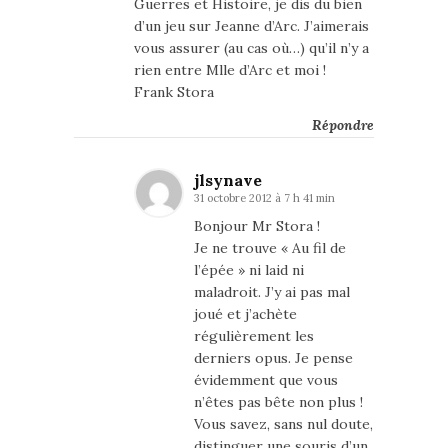
Guerres et Histoire, je dis du bien
d’un jeu sur Jeanne d’Arc. J’aimerais
vous assurer (au cas où…) qu’il n’y a
rien entre Mlle d’Arc et moi !
Frank Stora
Répondre
jlsynave
31 octobre 2012 à 7 h 41 min
Bonjour Mr Stora !
Je ne trouve « Au fil de
l’épée » ni laid ni
maladroit. J’y ai pas mal
joué et j’achète
régulièrement les
derniers opus. Je pense
évidemment que vous
n’êtes pas bête non plus !
Vous savez, sans nul doute,
distinguer une souris d’un