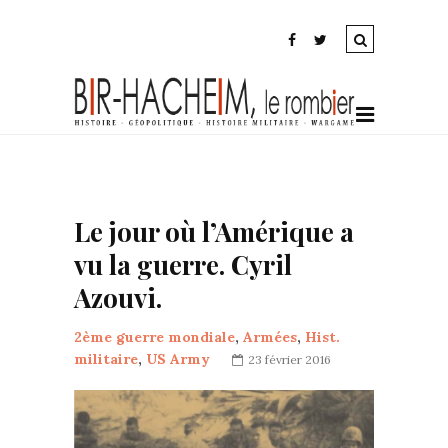
Le jour où l’Amérique a
vu la guerre. Cyril
Azouvi.
2ème guerre mondiale
,
Armées
,
Hist.
militaire
,
US Army
23 février 2016